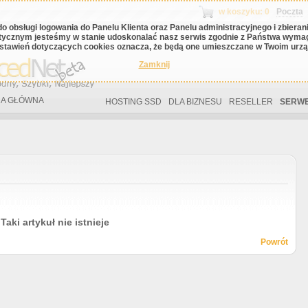
w koszyku: 0
Poczta
do obsługi logowania do Panelu Klienta oraz Panelu administracyjnego i zbiera
tycznym jesteśmy w stanie udoskonalać nasz serwis zgodnie z Państwa wyma
stawień dotyczących cookies oznacza, że będą one umieszczane w Twoim urząd
Zamknij
A GŁÓWNA
HOSTING SSD
DLA BIZNESU
RESELLER
SERWE
Taki artykuł nie istnieje
Powrót