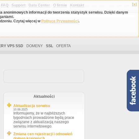
[x]
FAQ
Support
Data Center
O firmie
Kontakt
nia anonimowych informacji do tworzenia statystyk serwisu. Dzięki danym
ganiami.
zeniu. Czytaj więcej w
Polityce Prywatności
.
RY VPS SSD
DOMENY
SSL
OFERTA
Aktualności
Aktualizacja serwisu
10.09.2025
Informujemy, że w najbliższych
tygodniach prowadzone będą prace
związane z aktualizacją naszego
serwisu internetowego.
Zmiana cen rejestracji i odnowień
domen krajowych