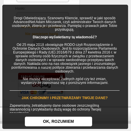
Hasło:
Drogi Odwiedzający, Szanowny Kliencie, sprawdź w jaki sposób
AdvancedNet Adam Milczarek, czyli administrator Twoich danych
osobowych, zbiera je i przetwarza. Pamiętaj o prawach jakie Tobie
Nie masz jeszcze konta?
przysługują.
Nie pamiętam hasla
Dlaczego wyświetlamy tą wiadomość?
Od 25 maja 2018 obowiązuje RODO czyli Rozporządzenie o
Ochronie Danych Osobowych. Jest to rozporządzenie Parlamentu
Europejskiego i Rady (UE) 2016/679 z dnia 27 kwietnia 2016 r. w
sprawie ochrony osób fizycznych w związku z przetwarzaniem
danych osobowych i w sprawie swobodnego przepływu takich
danych. Nakłada ono na nas obowiązek jasnego i zrozumiałego
Partnerzy
poinformowania o naszej polityce zbierania i przetwarzania danych
osobowych.
Nie musisz akceptować żadnych zgód czy też zmian,
wystarczy że zapoznasz się z poniższymi informacjami.
JAK CHRONIMY I PRZETWARZAMY TWOJE DANE?
Zapewniamy, żetraktujemy dane osobowe zeszczególną
starannością i przykładamy dużą wagę do ochrony Twojej
prywatności.
Twoje dane osobowe gromadzimy i przetwarzamy jako
OK, ROZUMIEM
Usługodawca (AdvancedNet Adam Milczarek) będący
jednocześnie Administratorem danych osobowych.