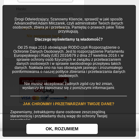
Hasło:
Drogi Odwiedzający, Szanowny Kliencie, sprawdź w jaki sposób
AdvancedNet Adam Milczarek, czyli administrator Twoich danych
osobowych, zbiera je i przetwarza. Pamiętaj o prawach jakie Tobie
Nie masz jeszcze konta?
przysługują.
Nie pamiętam hasla
Dlaczego wyświetlamy tą wiadomość?
Od 25 maja 2018 obowiązuje RODO czyli Rozporządzenie o
Ochronie Danych Osobowych. Jest to rozporządzenie Parlamentu
Europejskiego i Rady (UE) 2016/679 z dnia 27 kwietnia 2016 r. w
sprawie ochrony osób fizycznych w związku z przetwarzaniem
danych osobowych i w sprawie swobodnego przepływu takich
danych. Nakłada ono na nas obowiązek jasnego i zrozumiałego
Partnerzy
poinformowania o naszej polityce zbierania i przetwarzania danych
osobowych.
Nie musisz akceptować żadnych zgód czy też zmian,
wystarczy że zapoznasz się z poniższymi informacjami.
JAK CHRONIMY I PRZETWARZAMY TWOJE DANE?
Zapewniamy, żetraktujemy dane osobowe zeszczególną
starannością i przykładamy dużą wagę do ochrony Twojej
prywatności.
Twoje dane osobowe gromadzimy i przetwarzamy jako
OK, ROZUMIEM
Usługodawca (AdvancedNet Adam Milczarek) będący
jednocześnie Administratorem danych osobowych.