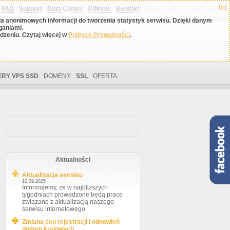
[x]
FAQ
Support
Data Center
O firmie
Kontakt
nia anonimowych informacji do tworzenia statystyk serwisu. Dzięki danym
ganiami.
zeniu. Czytaj więcej w
Polityce Prywatności
.
RY VPS SSD
DOMENY
SSL
OFERTA
Aktualności
Aktualizacja serwisu
10.09.2025
Informujemy, że w najbliższych
tygodniach prowadzone będą prace
związane z aktualizacją naszego
serwisu internetowego.
Zmiana cen rejestracji i odnowień
domen krajowych