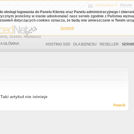
w koszyku: 0
Poczta
do obsługi logowania do Panelu Klienta oraz Panelu administracyjnego i zbiera
tycznym jesteśmy w stanie udoskonalać nasz serwis zgodnie z Państwa wyma
stawień dotyczących cookies oznacza, że będą one umieszczane w Twoim urząd
Zamknij
A GŁÓWNA
HOSTING SSD
DLA BIZNESU
RESELLER
SERWE
Taki artykuł nie istnieje
Powrót