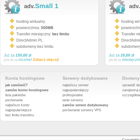
Small 1
adv.
adv.
hosting wirtualny
hosting wir
powierzchnia:
500MB
powierzch
Transfer miesięczny:
bez limitu
Transfer m
DirectAdmin PL
DirectAdm
subdomeny bez limitu
subdomeny 
Już za
150,00 zł
Już za
20,00 zł
rocznie!
Zobacz więcej!
miesięczn
(121,95 zł)
(16,26 zł)
Konta hostingowe
Serwery dedykowane
Domeny 
jak zamówić?
najtańszy serwer
sprawdź do
zamów konto hostingowe
najpopularniejszy
zarejestruj
lista pakietów
profesjonalne
szczegółow
porównanie
tanie serwery
najtańsze konto
zamów serwer dedykowany
najpopularniejsze
porównanie
serwery VPS
bez limitu transferu