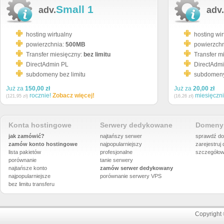
Small 1
adv.
adv.
hosting wirtualny
hosting wir
powierzchnia:
500MB
powierzch
Transfer miesięczny:
bez limitu
Transfer m
DirectAdmin PL
DirectAdm
subdomeny bez limitu
subdomeny 
Już za
150,00 zł
Już za
20,00 zł
rocznie!
Zobacz więcej!
miesięczn
(121,95 zł)
(16,26 zł)
Konta hostingowe
Serwery dedykowane
Domeny 
jak zamówić?
najtańszy serwer
sprawdź do
zamów konto hostingowe
najpopularniejszy
zarejestruj
lista pakietów
profesjonalne
szczegółow
porównanie
tanie serwery
najtańsze konto
zamów serwer dedykowany
najpopularniejsze
porównanie
serwery VPS
bez limitu transferu
Copyright