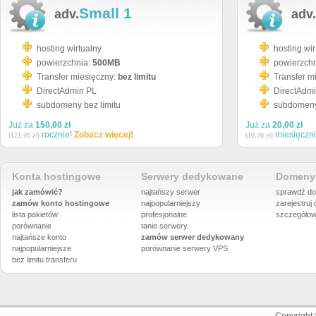
Small 1
adv.
adv.
hosting wirtualny
hosting wir
powierzchnia:
500MB
powierzch
Transfer miesięczny:
bez limitu
Transfer m
DirectAdmin PL
DirectAdm
subdomeny bez limitu
subdomeny 
Już za
150,00 zł
Już za
20,00 zł
rocznie!
Zobacz więcej!
miesięczn
(121,95 zł)
(16,26 zł)
Konta hostingowe
Serwery dedykowane
Domeny 
jak zamówić?
najtańszy serwer
sprawdź do
zamów konto hostingowe
najpopularniejszy
zarejestruj
lista pakietów
profesjonalne
szczegółow
porównanie
tanie serwery
najtańsze konto
zamów serwer dedykowany
najpopularniejsze
porównanie
serwery VPS
bez limitu transferu