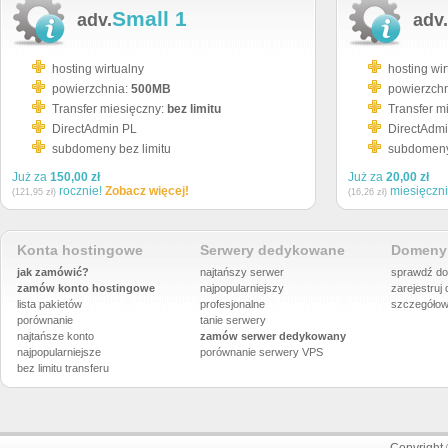
Small 1
adv.
adv.
hosting wirtualny
hosting wir
powierzchnia:
500MB
powierzch
Transfer miesięczny:
bez limitu
Transfer m
DirectAdmin PL
DirectAdm
subdomeny bez limitu
subdomeny 
Już za
150,00 zł
Już za
20,00 zł
rocznie!
Zobacz więcej!
miesięczn
(121,95 zł)
(16,26 zł)
Konta hostingowe
Serwery dedykowane
Domeny 
jak zamówić?
najtańszy serwer
sprawdź do
zamów konto hostingowe
najpopularniejszy
zarejestruj
lista pakietów
profesjonalne
szczegółow
porównanie
tanie serwery
najtańsze konto
zamów serwer dedykowany
najpopularniejsze
porównanie
serwery VPS
bez limitu transferu