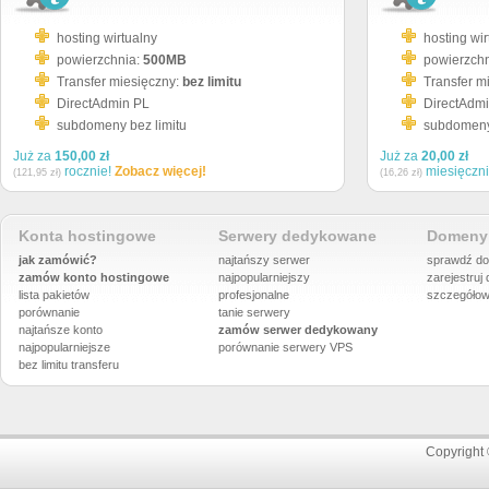
hosting wirtualny
hosting wir
powierzchnia:
500MB
powierzch
Transfer miesięczny:
bez limitu
Transfer m
DirectAdmin PL
DirectAdm
subdomeny bez limitu
subdomeny 
Już za
150,00 zł
Już za
20,00 zł
rocznie!
Zobacz więcej!
miesięczn
(121,95 zł)
(16,26 zł)
Konta hostingowe
Serwery dedykowane
Domeny 
jak zamówić?
najtańszy serwer
sprawdź do
zamów konto hostingowe
najpopularniejszy
zarejestruj
lista pakietów
profesjonalne
szczegółow
porównanie
tanie serwery
najtańsze konto
zamów serwer dedykowany
najpopularniejsze
porównanie
serwery VPS
bez limitu transferu
Copyright