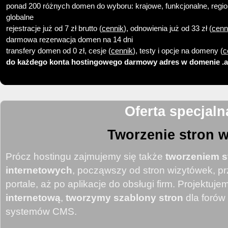
ponad 200 różnych domen do wyboru: krajowe, funkcjonalne, regio
globalne
rejestracje już od 7 zł brutto (
cennik
), odnowienia już od 33 zł (
cenn
darmowa rezerwacja domen na 14 dni
transfery domen od 0 zł, cesje (
cennik
), testy i opcje na domeny (
c
do każdego konta hostingowego darmowy adres w domenie .a
Oferta specjaln
Tworzenie stron 
Prócz hostingu zajmujemy się także
tworzeniem s
internetowych
, począwszy od stron wizytówek, 
portale, aż po aplikacje do obsługi firm. Projektuj
internetową
,
tworzymy szablony stron
dla forów
systemów CMS.