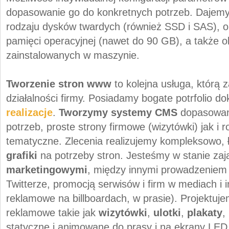
dopasowanie go do konkretnych potrzeb. Dajemy 
rodzaju dysków twardych (również SSD i SAS), o
pamięci operacyjnej (nawet do 90 GB), a także o
zainstalowanych w maszynie.
Tworzenie stron www
to kolejna usługa, którą 
działalności firmy. Posiadamy bogate potrfolio 
realizacje
.
Tworzymy systemy CMS
dopasowan
potrzeb, proste strony firmowe (wizytówki) jak i
tematyczne. Zlecenia realizujemy kompleksowo, 
grafiki
na potrzeby stron. Jesteśmy w stanie zaj
marketingowymi
, między innymi prowadzeniem p
Twitterze, promocją serwisów i firm w mediach i 
reklamowe na billboardach, w prasie). Projektuje
reklamowe takie jak
wizytówki
,
ulotki
,
plakaty
,
statyczne i animowane do prasy i na ekrany LED