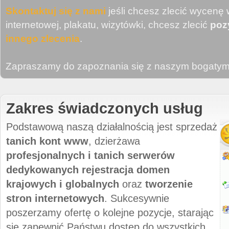
Skontaktuj się z nami
jeśli chcesz zlecić wycenę w
internetowej, plakatu, wizytówki, chcesz zlecić
poz
innego zlecenia
.
Zapraszamy do zapoznania się z naszym bogaty
Zakres świadczonych usług
Podstawową naszą działalnością jest sprzedaż
tanich kont www
, dzierżawa
profesjonalnych i tanich serwerów
dedykowanych
rejestracja domen
krajowych i globalnych
oraz
tworzenie
stron internetowych
. Sukcesywnie
poszerzamy ofertę o kolejne pozycje, starając
się zapewnić Państwu dostęp do wszystkich