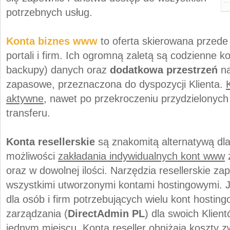
potrzebnych usług.
Konta biznes www
to oferta skierowana przede
portali i firm. Ich ogromną zaletą są codzienne 
backupy) danych oraz
dodatkowa przestrzeń
na
zapasowe, przeznaczona do dyspozycji Klienta.
aktywne
, nawet po przekroczeniu przydzielonych 
transferu.
Konta resellerskie
są znakomitą alternatywą dl
możliwości
zakładania indywidualnych kont www
oraz w dowolnej ilości. Narzędzia resellerskie za
wszystkimi utworzonymi kontami hostingowymi. Je
dla osób i firm potrzebujących wielu kont hostin
zarządzania (
DirectAdmin PL
) dla swoich Klien
jednym miejscu. Konta reseller obniżają koszty 