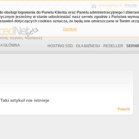
w koszyku: 0
Poczta
do obsługi logowania do Panelu Klienta oraz Panelu administracyjnego i zbiera
tycznym jesteśmy w stanie udoskonalać nasz serwis zgodnie z Państwa wyma
stawień dotyczących cookies oznacza, że będą one umieszczane w Twoim urząd
Zamknij
A GŁÓWNA
HOSTING SSD
DLA BIZNESU
RESELLER
SERWE
Taki artykuł nie istnieje
Powrót