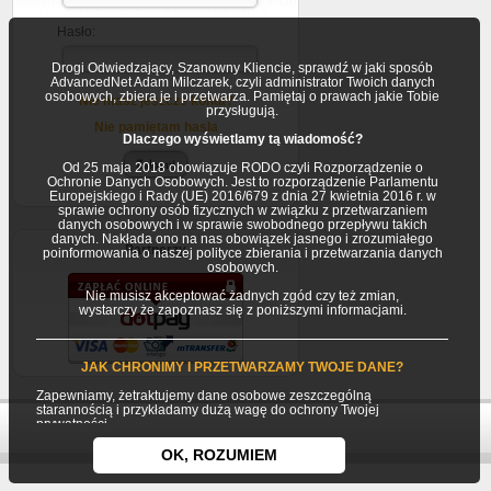
Hasło:
Drogi Odwiedzający, Szanowny Kliencie, sprawdź w jaki sposób
AdvancedNet Adam Milczarek, czyli administrator Twoich danych
osobowych, zbiera je i przetwarza. Pamiętaj o prawach jakie Tobie
Nie masz jeszcze konta?
przysługują.
Nie pamiętam hasla
Dlaczego wyświetlamy tą wiadomość?
Od 25 maja 2018 obowiązuje RODO czyli Rozporządzenie o
Ochronie Danych Osobowych. Jest to rozporządzenie Parlamentu
Europejskiego i Rady (UE) 2016/679 z dnia 27 kwietnia 2016 r. w
sprawie ochrony osób fizycznych w związku z przetwarzaniem
danych osobowych i w sprawie swobodnego przepływu takich
danych. Nakłada ono na nas obowiązek jasnego i zrozumiałego
Partnerzy
poinformowania o naszej polityce zbierania i przetwarzania danych
osobowych.
Nie musisz akceptować żadnych zgód czy też zmian,
wystarczy że zapoznasz się z poniższymi informacjami.
JAK CHRONIMY I PRZETWARZAMY TWOJE DANE?
Zapewniamy, żetraktujemy dane osobowe zeszczególną
starannością i przykładamy dużą wagę do ochrony Twojej
prywatności.
Twoje dane osobowe gromadzimy i przetwarzamy jako
OK, ROZUMIEM
Usługodawca (AdvancedNet Adam Milczarek) będący
jednocześnie Administratorem danych osobowych.