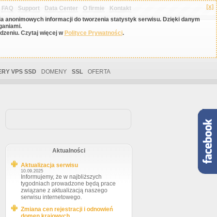
[x]
FAQ
Support
Data Center
O firmie
Kontakt
nia anonimowych informacji do tworzenia statystyk serwisu. Dzięki danym
ganiami.
zeniu. Czytaj więcej w
Polityce Prywatności
.
RY VPS SSD
DOMENY
SSL
OFERTA
Aktualności
Aktualizacja serwisu
10.09.2025
Informujemy, że w najbliższych
tygodniach prowadzone będą prace
związane z aktualizacją naszego
serwisu internetowego.
Zmiana cen rejestracji i odnowień
domen krajowych