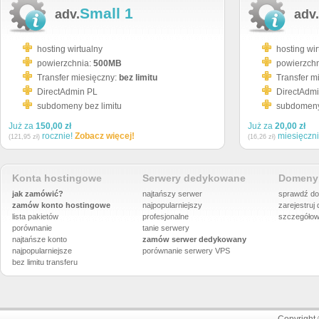
Small 1
adv.
adv.
hosting wirtualny
hosting wir
powierzchnia:
500MB
powierzch
Transfer miesięczny:
bez limitu
Transfer m
DirectAdmin PL
DirectAdm
subdomeny bez limitu
subdomeny 
Już za
150,00 zł
Już za
20,00 zł
rocznie!
Zobacz więcej!
miesięczn
(121,95 zł)
(16,26 zł)
Konta hostingowe
Serwery dedykowane
Domeny 
jak zamówić?
najtańszy serwer
sprawdź do
zamów konto hostingowe
najpopularniejszy
zarejestruj
lista pakietów
profesjonalne
szczegółow
porównanie
tanie serwery
najtańsze konto
zamów serwer dedykowany
najpopularniejsze
porównanie
serwery VPS
bez limitu transferu