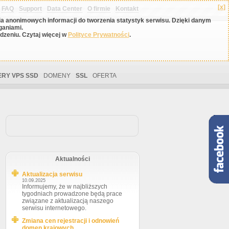
[x]
FAQ
Support
Data Center
O firmie
Kontakt
nia anonimowych informacji do tworzenia statystyk serwisu. Dzięki danym
ganiami.
zeniu. Czytaj więcej w
Polityce Prywatności
.
RY VPS SSD
DOMENY
SSL
OFERTA
Aktualności
Aktualizacja serwisu
10.09.2025
Informujemy, że w najbliższych
tygodniach prowadzone będą prace
związane z aktualizacją naszego
serwisu internetowego.
Zmiana cen rejestracji i odnowień
domen krajowych