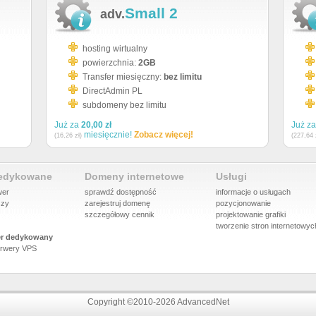
Small 2
adv.
hosting wirtualny
powierzchnia:
2GB
Transfer miesięczny:
bez limitu
DirectAdmin PL
subdomeny bez limitu
Już za
20,00 zł
Już z
miesięcznie!
Zobacz więcej!
(16,26 zł)
(227,64 
dedykowane
Domeny internetowe
Usługi
wer
sprawdź dostępność
informacje o usługach
szy
zarejestruj domenę
pozycjonowanie
szczegółowy cennik
projektowanie grafiki
tworzenie stron internetowyc
r dedykowany
rwery VPS
Copyright ©2010-2026 AdvancedNet