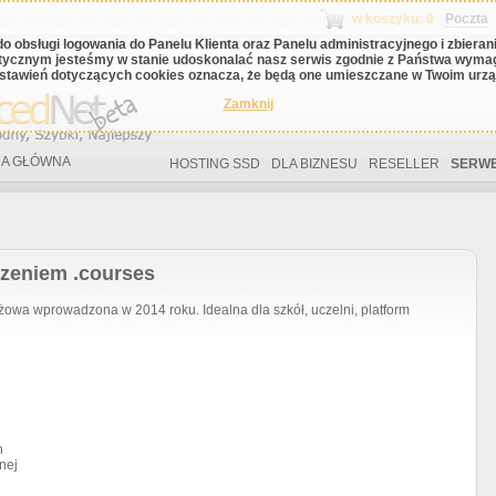
w koszyku: 0
Poczta
do obsługi logowania do Panelu Klienta oraz Panelu administracyjnego i zbiera
tycznym jesteśmy w stanie udoskonalać nasz serwis zgodnie z Państwa wyma
stawień dotyczących cookies oznacza, że będą one umieszczane w Twoim urząd
Zamknij
A GŁÓWNA
HOSTING SSD
DLA BIZNESU
RESELLER
SERWE
rzeniem .courses
a wprowadzona w 2014 roku. Idealna dla szkół, uczelni, platform
h
nej