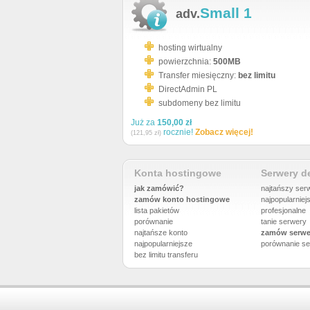
Small 1
adv.
hosting wirtualny
powierzchnia:
500MB
Transfer miesięczny:
bez limitu
DirectAdmin PL
subdomeny bez limitu
Już za
150,00 zł
rocznie!
Zobacz więcej!
(121,95 zł)
Konta hostingowe
Serwery 
jak zamówić?
najtańszy ser
zamów konto hostingowe
najpopularniej
lista pakietów
profesjonalne
porównanie
tanie serwery
najtańsze konto
zamów serwe
najpopularniejsze
porównanie
se
bez limitu transferu