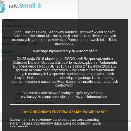
Small 3
adv.
hosting wirtualny
powierzchnia:
5GB
Transfer miesięczny:
bez limitu
Drogi Odwiedzający, Szanowny Kliencie, sprawdź w jaki sposób
AdvancedNet Adam Milczarek, czyli administrator Twoich danych
DirectAdmin PL
osobowych, zbiera je i przetwarza. Pamiętaj o prawach jakie Tobie
konta e-mail bez limitu
przysługują.
Dlaczego wyświetlamy tą wiadomość?
a
280,00 zł
rocznie!
Zobacz więcej!
zł)
Od 25 maja 2018 obowiązuje RODO czyli Rozporządzenie o
Ochronie Danych Osobowych. Jest to rozporządzenie Parlamentu
Europejskiego i Rady (UE) 2016/679 z dnia 27 kwietnia 2016 r. w
sprawie ochrony osób fizycznych w związku z przetwarzaniem
Pozostałe
danych osobowych i w sprawie swobodnego przepływu takich
danych. Nakłada ono na nas obowiązek jasnego i zrozumiałego
faq
poinformowania o naszej polityce zbierania i przetwarzania danych
support
osobowych.
Nie musisz akceptować żadnych zgód czy też zmian,
h
regulamin usług
wystarczy że zapoznasz się z poniższymi informacjami.
data center
polityka prywatności
kontakt
JAK CHRONIMY I PRZETWARZAMY TWOJE DANE?
Zapewniamy, żetraktujemy dane osobowe zeszczególną
starannością i przykładamy dużą wagę do ochrony Twojej
prywatności.