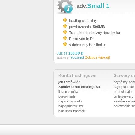
Small 1
adv.
hosting wirtualny
powierzchnia:
500MB
Transfer miesięczny:
bez limitu
DirectAdmin PL
subdomeny bez limitu
Już za
150,00 zł
rocznie!
Zobacz więcej!
(121,95 zł)
Konta hostingowe
Serwery 
jak zamówić?
najtańszy ser
zamów konto hostingowe
najpopularniej
lista pakietów
profesjonalne
porównanie
tanie serwery
najtańsze konto
zamów serwe
najpopularniejsze
porównanie
se
bez limitu transferu