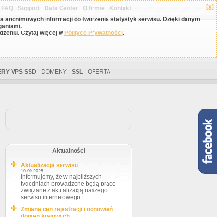
[x]
FAQ
Support
Data Center
O firmie
Kontakt
nia anonimowych informacji do tworzenia statystyk serwisu. Dzięki danym
ganiami.
zeniu. Czytaj więcej w
Polityce Prywatności
.
RY VPS SSD
DOMENY
SSL
OFERTA
Aktualności
Aktualizacja serwisu
10.09.2025
Informujemy, że w najbliższych
tygodniach prowadzone będą prace
związane z aktualizacją naszego
serwisu internetowego.
Zmiana cen rejestracji i odnowień
domen krajowych