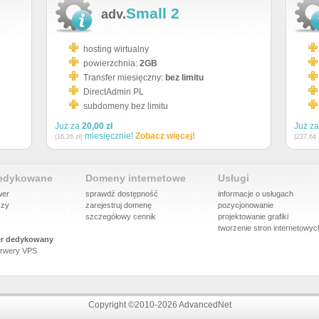
Small 2
adv.
hosting wirtualny
powierzchnia:
2GB
Transfer miesięczny:
bez limitu
DirectAdmin PL
subdomeny bez limitu
Już za
20,00 zł
Już z
miesięcznie!
Zobacz więcej!
(16,26 zł)
(227,64 
dedykowane
Domeny internetowe
Usługi
wer
sprawdź dostępność
informacje o usługach
szy
zarejestruj domenę
pozycjonowanie
szczegółowy cennik
projektowanie grafiki
tworzenie stron internetowyc
r dedykowany
rwery VPS
Copyright ©2010-2026 AdvancedNet