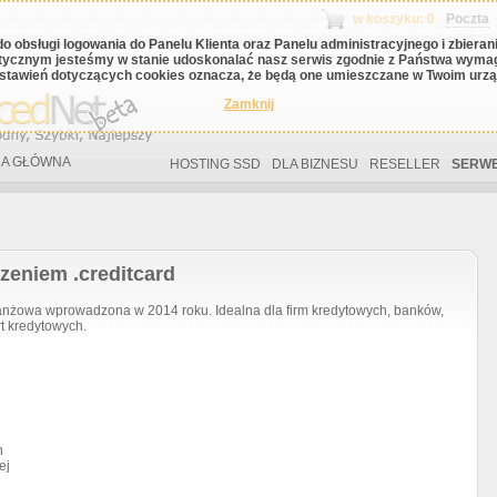
w koszyku: 0
Poczta
do obsługi logowania do Panelu Klienta oraz Panelu administracyjnego i zbiera
tycznym jesteśmy w stanie udoskonalać nasz serwis zgodnie z Państwa wyma
stawień dotyczących cookies oznacza, że będą one umieszczane w Twoim urząd
Zamknij
A GŁÓWNA
HOSTING SSD
DLA BIZNESU
RESELLER
SERWE
zeniem .creditcard
nżowa wprowadzona w 2014 roku. Idealna dla firm kredytowych, banków,
rt kredytowych.
h
ej