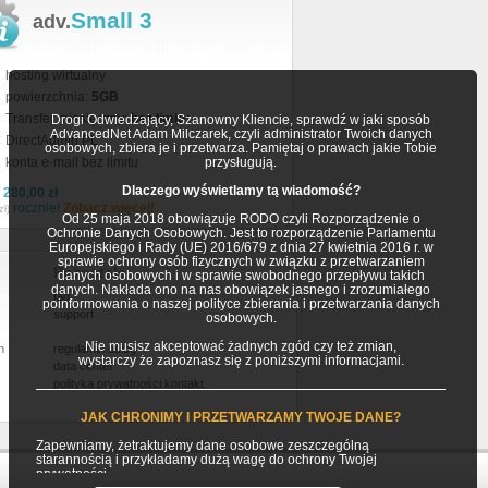
Small 3
adv.
hosting wirtualny
powierzchnia:
5GB
Transfer miesięczny:
bez limitu
Drogi Odwiedzający, Szanowny Kliencie, sprawdź w jaki sposób
AdvancedNet Adam Milczarek, czyli administrator Twoich danych
DirectAdmin PL
osobowych, zbiera je i przetwarza. Pamiętaj o prawach jakie Tobie
konta e-mail bez limitu
przysługują.
Dlaczego wyświetlamy tą wiadomość?
a
280,00 zł
rocznie!
Zobacz więcej!
zł)
Od 25 maja 2018 obowiązuje RODO czyli Rozporządzenie o
Ochronie Danych Osobowych. Jest to rozporządzenie Parlamentu
Europejskiego i Rady (UE) 2016/679 z dnia 27 kwietnia 2016 r. w
sprawie ochrony osób fizycznych w związku z przetwarzaniem
Pozostałe
danych osobowych i w sprawie swobodnego przepływu takich
danych. Nakłada ono na nas obowiązek jasnego i zrozumiałego
faq
poinformowania o naszej polityce zbierania i przetwarzania danych
support
osobowych.
Nie musisz akceptować żadnych zgód czy też zmian,
h
regulamin usług
wystarczy że zapoznasz się z poniższymi informacjami.
data center
polityka prywatności
kontakt
JAK CHRONIMY I PRZETWARZAMY TWOJE DANE?
Zapewniamy, żetraktujemy dane osobowe zeszczególną
starannością i przykładamy dużą wagę do ochrony Twojej
prywatności.