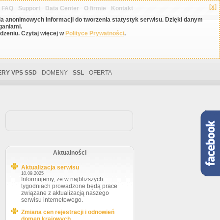
[x]
FAQ
Support
Data Center
O firmie
Kontakt
nia anonimowych informacji do tworzenia statystyk serwisu. Dzięki danym
ganiami.
zeniu. Czytaj więcej w
Polityce Prywatności
.
RY VPS SSD
DOMENY
SSL
OFERTA
Aktualności
Aktualizacja serwisu
10.09.2025
Informujemy, że w najbliższych
tygodniach prowadzone będą prace
związane z aktualizacją naszego
serwisu internetowego.
Zmiana cen rejestracji i odnowień
domen krajowych