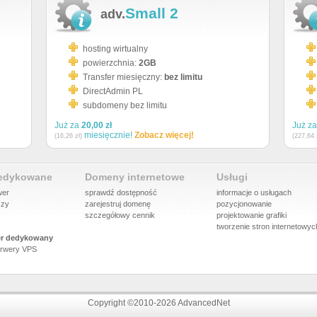
Small 2
adv.
hosting wirtualny
powierzchnia:
2GB
Transfer miesięczny:
bez limitu
DirectAdmin PL
subdomeny bez limitu
Już za
20,00 zł
Już z
miesięcznie!
Zobacz więcej!
(16,26 zł)
(227,64 
dedykowane
Domeny internetowe
Usługi
wer
sprawdź dostępność
informacje o usługach
szy
zarejestruj domenę
pozycjonowanie
szczegółowy cennik
projektowanie grafiki
tworzenie stron internetowyc
r dedykowany
rwery VPS
Copyright ©2010-2026 AdvancedNet