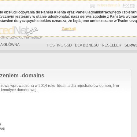
w koszyku: 0
Poczta
do obsługi logowania do Panelu Klienta oraz Panelu administracyjnego i zbiera
tycznym jesteśmy w stanie udoskonalać nasz serwis zgodnie z Państwa wyma
stawień dotyczących cookies oznacza, że będą one umieszczane w Twoim urząd
Zamknij
A GŁÓWNA
HOSTING SSD
DLA BIZNESU
RESELLER
SERWE
rzeniem .domains
wa wprowadzona w 2014 roku. Idealna dla rejestratorów domen, firm
o tematyce domenowej.
h
wej