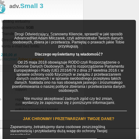
Small 3
adv.
hosting wirtualny
powierzchnia:
5GB
Transfer miesięczny:
bez limitu
Drogi Odwiedzający, Szanowny Kliencie, sprawdź w jaki sposób
AdvancedNet Adam Milczarek, czyli administrator Twoich danych
DirectAdmin PL
osobowych, zbiera je i przetwarza. Pamiętaj o prawach jakie Tobie
konta e-mail bez limitu
przysługują.
Dlaczego wyświetlamy tą wiadomość?
a
280,00 zł
rocznie!
Zobacz więcej!
zł)
Od 25 maja 2018 obowiązuje RODO czyli Rozporządzenie o
Ochronie Danych Osobowych. Jest to rozporządzenie Parlamentu
Europejskiego i Rady (UE) 2016/679 z dnia 27 kwietnia 2016 r. w
sprawie ochrony osób fizycznych w związku z przetwarzaniem
Pozostałe
danych osobowych i w sprawie swobodnego przepływu takich
danych. Nakłada ono na nas obowiązek jasnego i zrozumiałego
faq
poinformowania o naszej polityce zbierania i przetwarzania danych
support
osobowych.
Nie musisz akceptować żadnych zgód czy też zmian,
h
regulamin usług
wystarczy że zapoznasz się z poniższymi informacjami.
data center
polityka prywatności
kontakt
JAK CHRONIMY I PRZETWARZAMY TWOJE DANE?
Zapewniamy, żetraktujemy dane osobowe zeszczególną
starannością i przykładamy dużą wagę do ochrony Twojej
prywatności.