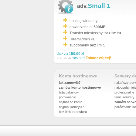
Small 1
adv.
hosting wirtualny
powierzchnia:
500MB
Transfer miesięczny:
bez limitu
DirectAdmin PL
subdomeny bez limitu
Już za
150,00 zł
rocznie!
Zobacz więcej!
(121,95 zł)
Konta hostingowe
Serwery 
jak zamówić?
najtańszy ser
zamów konto hostingowe
najpopularniej
lista pakietów
profesjonalne
porównanie
tanie serwery
najtańsze konto
zamów serwe
najpopularniejsze
porównanie
se
bez limitu transferu