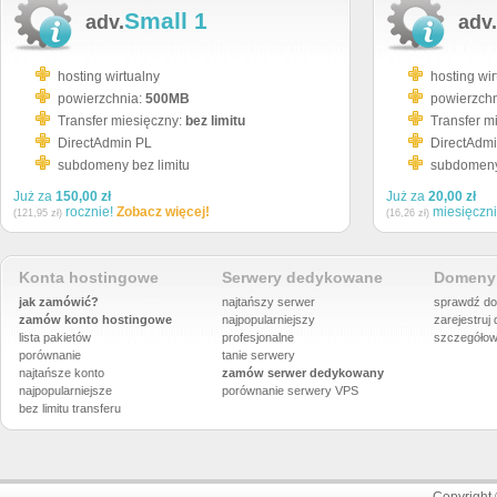
Small 1
adv.
adv.
hosting wirtualny
hosting wir
powierzchnia:
500MB
powierzch
Transfer miesięczny:
bez limitu
Transfer m
DirectAdmin PL
DirectAdm
subdomeny bez limitu
subdomeny 
Już za
150,00 zł
Już za
20,00 zł
rocznie!
Zobacz więcej!
miesięczn
(121,95 zł)
(16,26 zł)
Konta hostingowe
Serwery dedykowane
Domeny 
jak zamówić?
najtańszy serwer
sprawdź do
zamów konto hostingowe
najpopularniejszy
zarejestruj
lista pakietów
profesjonalne
szczegółow
porównanie
tanie serwery
najtańsze konto
zamów serwer dedykowany
najpopularniejsze
porównanie
serwery VPS
bez limitu transferu