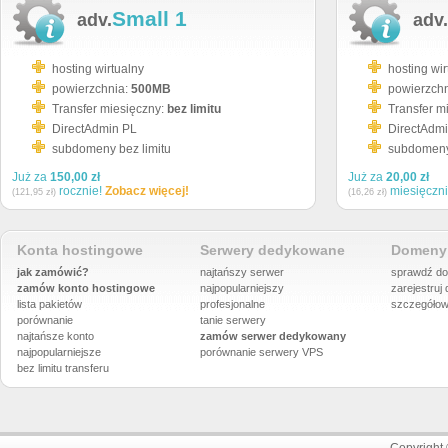
Small 1
adv.
adv.
hosting wirtualny
hosting wir
powierzchnia:
500MB
powierzch
Transfer miesięczny:
bez limitu
Transfer m
DirectAdmin PL
DirectAdm
subdomeny bez limitu
subdomeny 
Już za
150,00 zł
Już za
20,00 zł
rocznie!
Zobacz więcej!
miesięczn
(121,95 zł)
(16,26 zł)
Konta hostingowe
Serwery dedykowane
Domeny 
jak zamówić?
najtańszy serwer
sprawdź do
zamów konto hostingowe
najpopularniejszy
zarejestruj
lista pakietów
profesjonalne
szczegółow
porównanie
tanie serwery
najtańsze konto
zamów serwer dedykowany
najpopularniejsze
porównanie
serwery VPS
bez limitu transferu