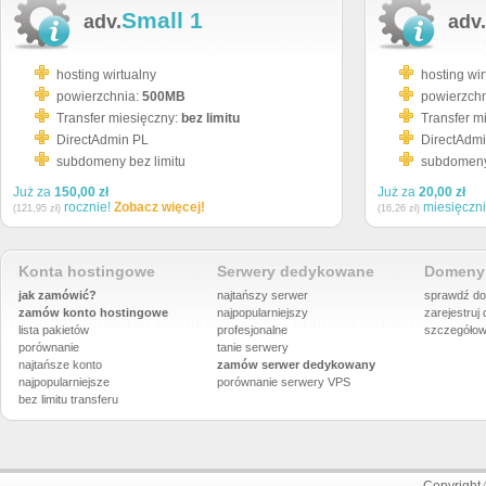
Small 1
adv.
adv.
hosting wirtualny
hosting wir
powierzchnia:
500MB
powierzch
Transfer miesięczny:
bez limitu
Transfer m
DirectAdmin PL
DirectAdm
subdomeny bez limitu
subdomeny 
Już za
150,00 zł
Już za
20,00 zł
rocznie!
Zobacz więcej!
miesięczn
(121,95 zł)
(16,26 zł)
Konta hostingowe
Serwery dedykowane
Domeny 
jak zamówić?
najtańszy serwer
sprawdź do
zamów konto hostingowe
najpopularniejszy
zarejestruj
lista pakietów
profesjonalne
szczegółow
porównanie
tanie serwery
najtańsze konto
zamów serwer dedykowany
najpopularniejsze
porównanie
serwery VPS
bez limitu transferu