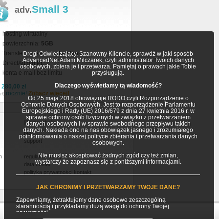
Small 3
adv.
hosting wirtualny
powierzchnia:
5GB
Transfer miesięczny:
bez limitu
Drogi Odwiedzający, Szanowny Kliencie, sprawdź w jaki sposób
AdvancedNet Adam Milczarek, czyli administrator Twoich danych
DirectAdmin PL
osobowych, zbiera je i przetwarza. Pamiętaj o prawach jakie Tobie
konta e-mail bez limitu
przysługują.
Dlaczego wyświetlamy tą wiadomość?
a
280,00 zł
rocznie!
Zobacz więcej!
zł)
Od 25 maja 2018 obowiązuje RODO czyli Rozporządzenie o
Ochronie Danych Osobowych. Jest to rozporządzenie Parlamentu
Europejskiego i Rady (UE) 2016/679 z dnia 27 kwietnia 2016 r. w
sprawie ochrony osób fizycznych w związku z przetwarzaniem
Pozostałe
danych osobowych i w sprawie swobodnego przepływu takich
danych. Nakłada ono na nas obowiązek jasnego i zrozumiałego
faq
poinformowania o naszej polityce zbierania i przetwarzania danych
support
osobowych.
Nie musisz akceptować żadnych zgód czy też zmian,
h
regulamin usług
wystarczy że zapoznasz się z poniższymi informacjami.
data center
polityka prywatności
kontakt
JAK CHRONIMY I PRZETWARZAMY TWOJE DANE?
Zapewniamy, żetraktujemy dane osobowe zeszczególną
starannością i przykładamy dużą wagę do ochrony Twojej
prywatności.