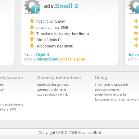
Small 2
adv.
hosting wirtualny
powierzchnia:
2GB
Transfer miesięczny:
bez limitu
DirectAdmin PL
subdomeny bez limitu
Już za
20,00 zł
Już z
miesięcznie!
Zobacz więcej!
(16,26 zł)
(227,64 
dedykowane
Domeny internetowe
Usługi
wer
sprawdź dostępność
informacje o usługach
szy
zarejestruj domenę
pozycjonowanie
szczegółowy cennik
projektowanie grafiki
tworzenie stron internetowyc
r dedykowany
rwery VPS
Copyright ©2010-2026 AdvancedNet