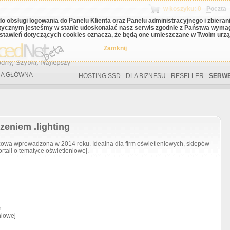
w koszyku: 0
Poczta
do obsługi logowania do Panelu Klienta oraz Panelu administracyjnego i zbiera
tycznym jesteśmy w stanie udoskonalać nasz serwis zgodnie z Państwa wyma
stawień dotyczących cookies oznacza, że będą one umieszczane w Twoim urząd
Zamknij
A GŁÓWNA
HOSTING SSD
DLA BIZNESU
RESELLER
SERWE
zeniem .lighting
owa wprowadzona w 2014 roku. Idealna dla firm oświetleniowych, sklepów
rtali o tematyce oświetleniowej.
h
niowej