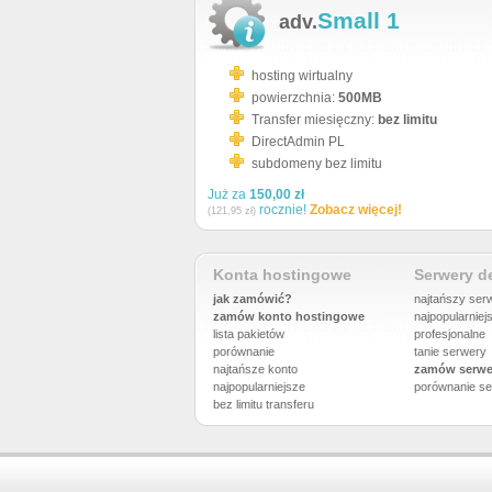
Small 1
adv.
hosting wirtualny
powierzchnia:
500MB
Transfer miesięczny:
bez limitu
DirectAdmin PL
subdomeny bez limitu
Już za
150,00 zł
rocznie!
Zobacz więcej!
(121,95 zł)
Konta hostingowe
Serwery 
jak zamówić?
najtańszy ser
zamów konto hostingowe
najpopularniej
lista pakietów
profesjonalne
porównanie
tanie serwery
najtańsze konto
zamów serwe
najpopularniejsze
porównanie
se
bez limitu transferu