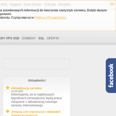
[x]
FAQ
Support
Data Center
O firmie
Kontakt
nia anonimowych informacji do tworzenia statystyk serwisu. Dzięki danym
ganiami.
zeniu. Czytaj więcej w
Polityce Prywatności
.
RY VPS SSD
DOMENY
SSL
OFERTA
Aktualności
Aktualizacja serwisu
10.09.2025
Informujemy, że w najbliższych
tygodniach prowadzone będą prace
związane z aktualizacją naszego
serwisu internetowego.
Zmiana cen rejestracji i odnowień
domen krajowych