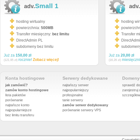
Small 1
adv.
adv.
hosting wirtualny
hosting wir
powierzchnia:
500MB
powierzch
Transfer miesięczny:
bez limitu
Transfer m
DirectAdmin PL
DirectAdm
subdomeny bez limitu
subdomeny 
Już za
150,00 zł
Już za
20,00 zł
rocznie!
Zobacz więcej!
miesięczn
(121,95 zł)
(16,26 zł)
Konta hostingowe
Serwery dedykowane
Domeny 
jak zamówić?
najtańszy serwer
sprawdź do
zamów konto hostingowe
najpopularniejszy
zarejestruj
lista pakietów
profesjonalne
szczegółow
porównanie
tanie serwery
najtańsze konto
zamów serwer dedykowany
najpopularniejsze
porównanie
serwery VPS
bez limitu transferu