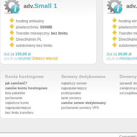
Small 1
adv.
adv.
hosting wirtualny
hosting wir
powierzchnia:
500MB
powierzch
Transfer miesięczny:
bez limitu
Transfer m
DirectAdmin PL
DirectAdm
subdomeny bez limitu
subdomeny 
Już za
150,00 zł
Już za
20,00 zł
rocznie!
Zobacz więcej!
miesięczn
(121,95 zł)
(16,26 zł)
Konta hostingowe
Serwery dedykowane
Domeny 
jak zamówić?
najtańszy serwer
sprawdź do
zamów konto hostingowe
najpopularniejszy
zarejestruj
lista pakietów
profesjonalne
szczegółow
porównanie
tanie serwery
najtańsze konto
zamów serwer dedykowany
najpopularniejsze
porównanie
serwery VPS
bez limitu transferu