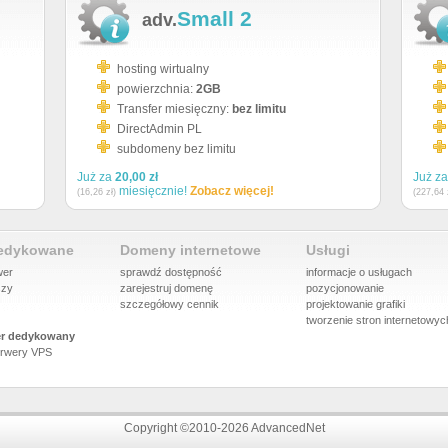
Small 2
adv.
hosting wirtualny
powierzchnia:
2GB
Transfer miesięczny:
bez limitu
DirectAdmin PL
subdomeny bez limitu
Już za
20,00 zł
Już z
miesięcznie!
Zobacz więcej!
(16,26 zł)
(227,64 
dedykowane
Domeny internetowe
Usługi
wer
sprawdź dostępność
informacje o usługach
szy
zarejestruj domenę
pozycjonowanie
szczegółowy cennik
projektowanie grafiki
tworzenie stron internetowyc
r dedykowany
rwery VPS
Copyright ©2010-2026 AdvancedNet