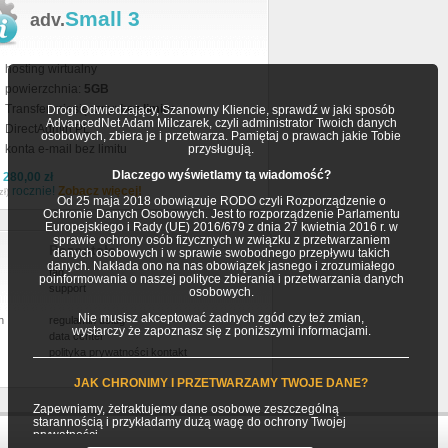
Small 3
adv.
hosting wirtualny
powierzchnia:
5GB
Transfer miesięczny:
bez limitu
Drogi Odwiedzający, Szanowny Kliencie, sprawdź w jaki sposób
AdvancedNet Adam Milczarek, czyli administrator Twoich danych
DirectAdmin PL
osobowych, zbiera je i przetwarza. Pamiętaj o prawach jakie Tobie
konta e-mail bez limitu
przysługują.
Dlaczego wyświetlamy tą wiadomość?
a
280,00 zł
rocznie!
Zobacz więcej!
zł)
Od 25 maja 2018 obowiązuje RODO czyli Rozporządzenie o
Ochronie Danych Osobowych. Jest to rozporządzenie Parlamentu
Europejskiego i Rady (UE) 2016/679 z dnia 27 kwietnia 2016 r. w
sprawie ochrony osób fizycznych w związku z przetwarzaniem
Pozostałe
danych osobowych i w sprawie swobodnego przepływu takich
danych. Nakłada ono na nas obowiązek jasnego i zrozumiałego
faq
poinformowania o naszej polityce zbierania i przetwarzania danych
support
osobowych.
Nie musisz akceptować żadnych zgód czy też zmian,
h
regulamin usług
wystarczy że zapoznasz się z poniższymi informacjami.
data center
polityka prywatności
kontakt
JAK CHRONIMY I PRZETWARZAMY TWOJE DANE?
Zapewniamy, żetraktujemy dane osobowe zeszczególną
starannością i przykładamy dużą wagę do ochrony Twojej
prywatności.