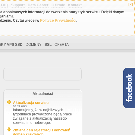
[x]
FAQ
Support
Data Center
O firmie
Kontakt
nia anonimowych informacji do tworzenia statystyk serwisu. Dzięki danym
ganiami.
zeniu. Czytaj więcej w
Polityce Prywatności
.
RY VPS SSD
DOMENY
SSL
OFERTA
Aktualności
Aktualizacja serwisu
10.09.2025
Informujemy, że w najbliższych
tygodniach prowadzone będą prace
związane z aktualizacją naszego
serwisu internetowego.
Zmiana cen rejestracji i odnowień
domen krajowych