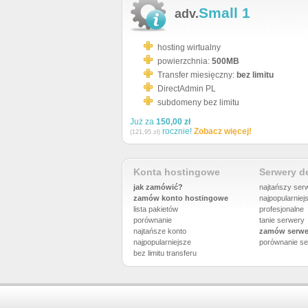
Small 1
adv.
hosting wirtualny
powierzchnia:
500MB
Transfer miesięczny:
bez limitu
DirectAdmin PL
subdomeny bez limitu
Już za
150,00 zł
rocznie!
Zobacz więcej!
(121,95 zł)
Konta hostingowe
Serwery 
jak zamówić?
najtańszy ser
zamów konto hostingowe
najpopularniej
lista pakietów
profesjonalne
porównanie
tanie serwery
najtańsze konto
zamów serwe
najpopularniejsze
porównanie
se
bez limitu transferu