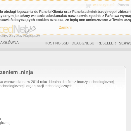
w koszyku: 0
Poczta
do obsługi logowania do Panelu Klienta oraz Panelu administracyjnego i zbiera
tycznym jesteśmy w stanie udoskonalać nasz serwis zgodnie z Państwa wyma
stawień dotyczących cookies oznacza, że będą one umieszczane w Twoim urząd
Zamknij
A GŁÓWNA
HOSTING SSD
DLA BIZNESU
RESELLER
SERWE
zeniem .ninja
wprowadzona w 2014 roku. Idealna dla firm z branży technologicznej,
echnologicznej i organizacji technologicznych.
h
gicznej