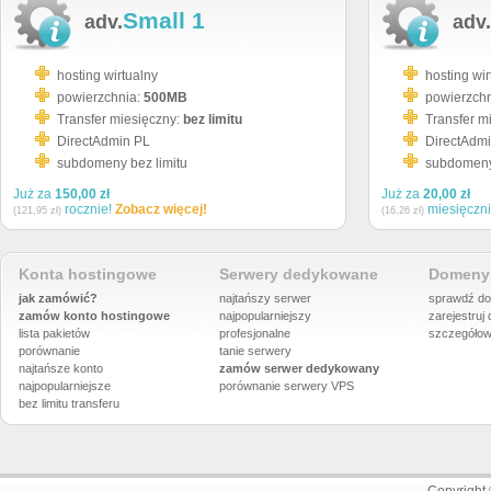
Small 1
adv.
adv.
hosting wirtualny
hosting wir
powierzchnia:
500MB
powierzch
Transfer miesięczny:
bez limitu
Transfer m
DirectAdmin PL
DirectAdm
subdomeny bez limitu
subdomeny 
Już za
150,00 zł
Już za
20,00 zł
rocznie!
Zobacz więcej!
miesięczn
(121,95 zł)
(16,26 zł)
Konta hostingowe
Serwery dedykowane
Domeny 
jak zamówić?
najtańszy serwer
sprawdź do
zamów konto hostingowe
najpopularniejszy
zarejestruj
lista pakietów
profesjonalne
szczegółow
porównanie
tanie serwery
najtańsze konto
zamów serwer dedykowany
najpopularniejsze
porównanie
serwery VPS
bez limitu transferu