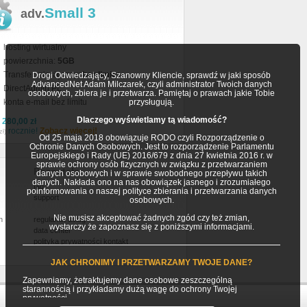
Small 3
adv.
hosting wirtualny
powierzchnia:
5GB
Transfer miesięczny:
bez limitu
Drogi Odwiedzający, Szanowny Kliencie, sprawdź w jaki sposób
AdvancedNet Adam Milczarek, czyli administrator Twoich danych
DirectAdmin PL
osobowych, zbiera je i przetwarza. Pamiętaj o prawach jakie Tobie
konta e-mail bez limitu
przysługują.
Dlaczego wyświetlamy tą wiadomość?
a
280,00 zł
rocznie!
Zobacz więcej!
zł)
Od 25 maja 2018 obowiązuje RODO czyli Rozporządzenie o
Ochronie Danych Osobowych. Jest to rozporządzenie Parlamentu
Europejskiego i Rady (UE) 2016/679 z dnia 27 kwietnia 2016 r. w
sprawie ochrony osób fizycznych w związku z przetwarzaniem
Pozostałe
danych osobowych i w sprawie swobodnego przepływu takich
danych. Nakłada ono na nas obowiązek jasnego i zrozumiałego
faq
poinformowania o naszej polityce zbierania i przetwarzania danych
support
osobowych.
Nie musisz akceptować żadnych zgód czy też zmian,
h
regulamin usług
wystarczy że zapoznasz się z poniższymi informacjami.
data center
polityka prywatności
kontakt
JAK CHRONIMY I PRZETWARZAMY TWOJE DANE?
Zapewniamy, żetraktujemy dane osobowe zeszczególną
starannością i przykładamy dużą wagę do ochrony Twojej
prywatności.