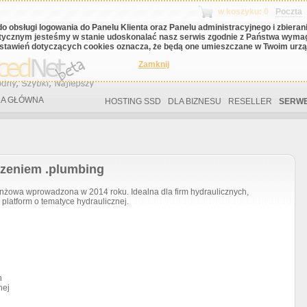
w koszyku: 0
Poczta
do obsługi logowania do Panelu Klienta oraz Panelu administracyjnego i zbiera
tycznym jesteśmy w stanie udoskonalać nasz serwis zgodnie z Państwa wyma
stawień dotyczących cookies oznacza, że będą one umieszczane w Twoim urząd
Zamknij
A GŁÓWNA
HOSTING SSD
DLA BIZNESU
RESELLER
SERWE
rzeniem .plumbing
owa wprowadzona w 2014 roku. Idealna dla firm hydraulicznych,
 platform o tematyce hydraulicznej.
h
nej