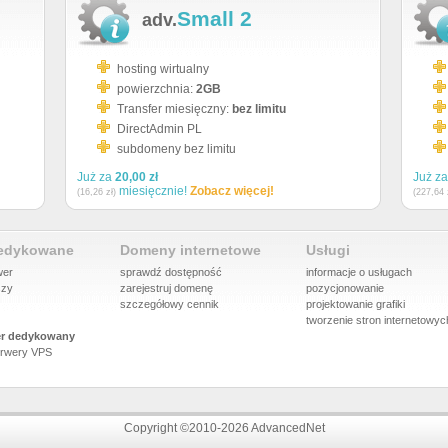
Small 2
adv.
hosting wirtualny
powierzchnia:
2GB
Transfer miesięczny:
bez limitu
DirectAdmin PL
subdomeny bez limitu
Już za
20,00 zł
Już z
miesięcznie!
Zobacz więcej!
(16,26 zł)
(227,64 
dedykowane
Domeny internetowe
Usługi
wer
sprawdź dostępność
informacje o usługach
szy
zarejestruj domenę
pozycjonowanie
szczegółowy cennik
projektowanie grafiki
tworzenie stron internetowyc
r dedykowany
rwery VPS
Copyright ©2010-2026 AdvancedNet