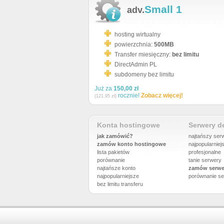
Small 1
adv.
hosting wirtualny
powierzchnia:
500MB
Transfer miesięczny:
bez limitu
DirectAdmin PL
subdomeny bez limitu
Już za
150,00 zł
rocznie!
Zobacz więcej!
(121,95 zł)
Konta hostingowe
Serwery 
jak zamówić?
najtańszy ser
zamów konto hostingowe
najpopularniej
lista pakietów
profesjonalne
porównanie
tanie serwery
najtańsze konto
zamów serwe
najpopularniejsze
porównanie
se
bez limitu transferu