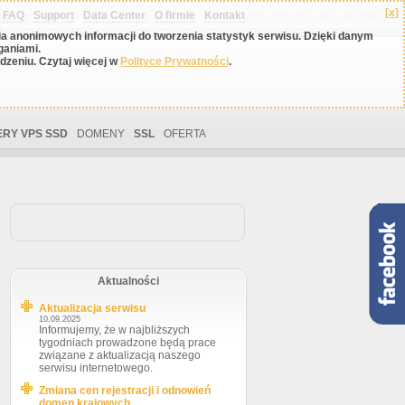
[x]
FAQ
Support
Data Center
O firmie
Kontakt
nia anonimowych informacji do tworzenia statystyk serwisu. Dzięki danym
ganiami.
zeniu. Czytaj więcej w
Polityce Prywatności
.
RY VPS SSD
DOMENY
SSL
OFERTA
Aktualności
Aktualizacja serwisu
10.09.2025
Informujemy, że w najbliższych
tygodniach prowadzone będą prace
związane z aktualizacją naszego
serwisu internetowego.
Zmiana cen rejestracji i odnowień
domen krajowych