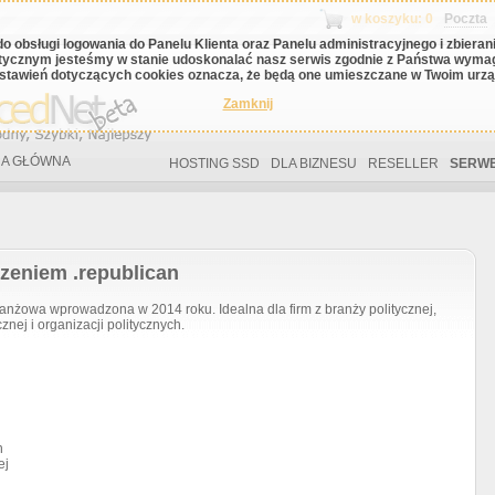
w koszyku: 0
Poczta
do obsługi logowania do Panelu Klienta oraz Panelu administracyjnego i zbiera
tycznym jesteśmy w stanie udoskonalać nasz serwis zgodnie z Państwa wyma
stawień dotyczących cookies oznacza, że będą one umieszczane w Twoim urząd
Zamknij
A GŁÓWNA
HOSTING SSD
DLA BIZNESU
RESELLER
SERWE
zeniem .republican
żowa wprowadzona w 2014 roku. Idealna dla firm z branży politycznej,
znej i organizacji politycznych.
h
ej