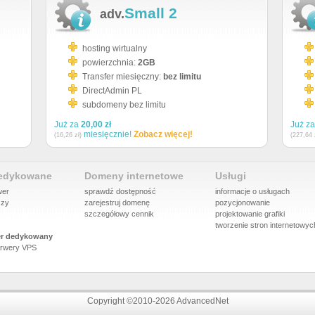
Small 2
adv.
hosting wirtualny
powierzchnia:
2GB
Transfer miesięczny:
bez limitu
DirectAdmin PL
subdomeny bez limitu
Już za
20,00 zł
Już z
miesięcznie!
Zobacz więcej!
(16,26 zł)
(227,64 
dedykowane
Domeny internetowe
Usługi
wer
sprawdź dostępność
informacje o usługach
szy
zarejestruj domenę
pozycjonowanie
szczegółowy cennik
projektowanie grafiki
tworzenie stron internetowyc
r dedykowany
rwery VPS
Copyright ©2010-2026 AdvancedNet