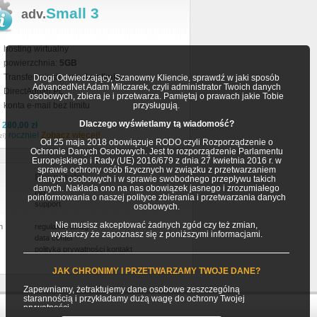
Small 3
adv.
hosting wirtualny
powierzchnia:
5GB
Transfer miesięczny:
bez limitu
Drogi Odwiedzający, Szanowny Kliencie, sprawdź w jaki sposób
AdvancedNet Adam Milczarek, czyli administrator Twoich danych
DirectAdmin PL
osobowych, zbiera je i przetwarza. Pamiętaj o prawach jakie Tobie
konta e-mail bez limitu
przysługują.
Dlaczego wyświetlamy tą wiadomość?
a
280,00 zł
rocznie!
Zobacz więcej!
zł)
Od 25 maja 2018 obowiązuje RODO czyli Rozporządzenie o
Ochronie Danych Osobowych. Jest to rozporządzenie Parlamentu
Europejskiego i Rady (UE) 2016/679 z dnia 27 kwietnia 2016 r. w
sprawie ochrony osób fizycznych w związku z przetwarzaniem
Pozostałe
danych osobowych i w sprawie swobodnego przepływu takich
danych. Nakłada ono na nas obowiązek jasnego i zrozumiałego
faq
poinformowania o naszej polityce zbierania i przetwarzania danych
support
osobowych.
Nie musisz akceptować żadnych zgód czy też zmian,
h
regulamin usług
wystarczy że zapoznasz się z poniższymi informacjami.
data center
polityka prywatności
kontakt
JAK CHRONIMY I PRZETWARZAMY TWOJE DANE?
Zapewniamy, żetraktujemy dane osobowe zeszczególną
starannością i przykładamy dużą wagę do ochrony Twojej
prywatności.