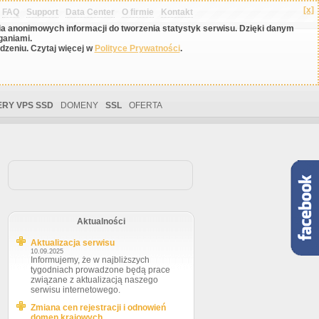
[x]
FAQ
Support
Data Center
O firmie
Kontakt
nia anonimowych informacji do tworzenia statystyk serwisu. Dzięki danym
ganiami.
zeniu. Czytaj więcej w
Polityce Prywatności
.
RY VPS SSD
DOMENY
SSL
OFERTA
Aktualności
Aktualizacja serwisu
10.09.2025
Informujemy, że w najbliższych
tygodniach prowadzone będą prace
związane z aktualizacją naszego
serwisu internetowego.
Zmiana cen rejestracji i odnowień
domen krajowych