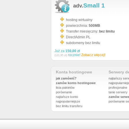
Small 1
adv.
hosting wirtualny
powierzchnia:
500MB
Transfer miesięczny:
bez limitu
DirectAdmin PL
subdomeny bez limitu
Już za
150,00 zł
rocznie!
Zobacz więcej!
(121,95 zł)
Konta hostingowe
Serwery 
jak zamówić?
najtańszy ser
zamów konto hostingowe
najpopularniej
lista pakietów
profesjonalne
porównanie
tanie serwery
najtańsze konto
zamów serwe
najpopularniejsze
porównanie
se
bez limitu transferu