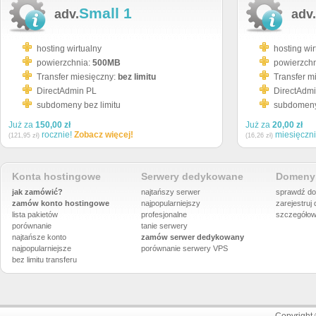
Small 1
adv.
adv.
hosting wirtualny
hosting wir
powierzchnia:
500MB
powierzch
Transfer miesięczny:
bez limitu
Transfer m
DirectAdmin PL
DirectAdm
subdomeny bez limitu
subdomeny 
Już za
150,00 zł
Już za
20,00 zł
rocznie!
Zobacz więcej!
miesięczn
(121,95 zł)
(16,26 zł)
Konta hostingowe
Serwery dedykowane
Domeny 
jak zamówić?
najtańszy serwer
sprawdź do
zamów konto hostingowe
najpopularniejszy
zarejestruj
lista pakietów
profesjonalne
szczegółow
porównanie
tanie serwery
najtańsze konto
zamów serwer dedykowany
najpopularniejsze
porównanie
serwery VPS
bez limitu transferu