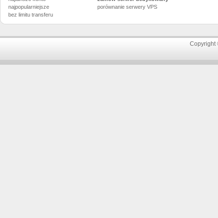
najpopularniejsze
porównanie
serwery VPS
bez limitu transferu
Copyright