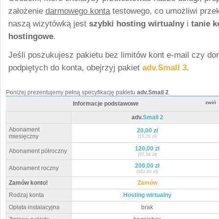
założenie
darmowego konta
testowego, co umożliwi przek
naszą wizytówką jest
szybki hosting wirtualny
i
tanie k
hostingowe
.
Jeśli poszukujesz pakietu bez limitów kont e-mail czy d
podpiętych do konta, obejrzyj pakiet
adv.Small 3
.
Poniżej prezentujemy pełną specyfikację pakietu
adv.Small 2
.
zwiń
Informacje podstawowe
adv.
Small 2
Abonament
20,00 zł
miesięczny
(16,26 zł)
120,00 zł
Abonament półroczny
(97,56 zł)
200,00 zł
Abonament roczny
(162,60 zł)
Zamów konto!
Zamów
Rodzaj konta
Hosting wirtualny
Opłata instalacyjna
brak