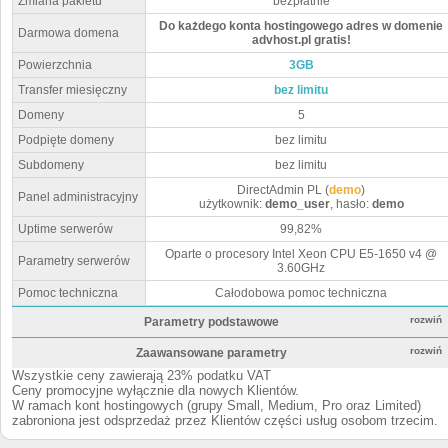
Zmiana pakietu
bezpłatnie
Do każdego konta hostingowego adres w domenie
Darmowa domena
advhost.pl gratis!
Powierzchnia
3GB
Transfer miesięczny
bez limitu
Domeny
5
Podpięte domeny
bez limitu
Subdomeny
bez limitu
DirectAdmin PL (
demo
)
Panel administracyjny
użytkownik:
demo_user
, hasło:
demo
Uptime serwerów
99,82%
Oparte o procesory Intel Xeon CPU E5-1650 v4 @
Parametry serwerów
3.60GHz
Pomoc techniczna
Całodobowa pomoc techniczna
rozwiń
Parametry podstawowe
rozwiń
Zaawansowane parametry
Wszystkie ceny zawierają 23% podatku VAT
Ceny promocyjne wyłącznie dla nowych Klientów.
W ramach kont hostingowych (grupy Small, Medium, Pro oraz Limited)
zabroniona jest odsprzedaż przez Klientów części usług osobom trzecim.