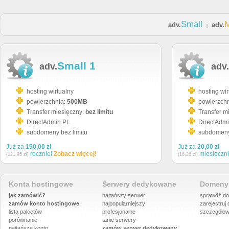
Small
adv.
adv.
|
Small 1
adv.
adv.
hosting wirtualny
hosting wir
powierzchnia:
500MB
powierzch
Transfer miesięczny:
bez limitu
Transfer m
DirectAdmin PL
DirectAdm
subdomeny bez limitu
subdomeny 
Już za
150,00 zł
Już za
20,00 zł
rocznie!
Zobacz więcej!
miesięczn
(121,95 zł)
(16,26 zł)
Konta hostingowe
Serwery dedykowane
Domeny 
jak zamówić?
najtańszy serwer
sprawdź do
zamów konto hostingowe
najpopularniejszy
zarejestruj
lista pakietów
profesjonalne
szczegółow
porównanie
tanie serwery
najtańsze konto
zamów serwer dedykowany