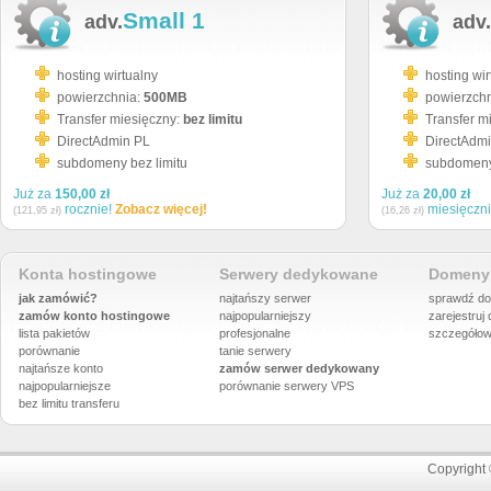
Small 1
adv.
adv.
hosting wirtualny
hosting wir
powierzchnia:
500MB
powierzch
Transfer miesięczny:
bez limitu
Transfer m
DirectAdmin PL
DirectAdm
subdomeny bez limitu
subdomeny 
Już za
150,00 zł
Już za
20,00 zł
rocznie!
Zobacz więcej!
miesięczn
(121,95 zł)
(16,26 zł)
Konta hostingowe
Serwery dedykowane
Domeny 
jak zamówić?
najtańszy serwer
sprawdź do
zamów konto hostingowe
najpopularniejszy
zarejestruj
lista pakietów
profesjonalne
szczegółow
porównanie
tanie serwery
najtańsze konto
zamów serwer dedykowany
najpopularniejsze
porównanie
serwery VPS
bez limitu transferu
Copyright