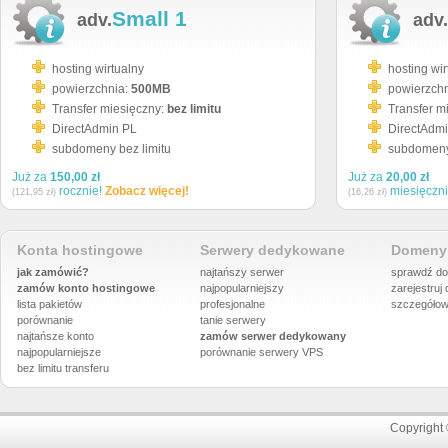
Small 1
adv.
adv.
hosting wirtualny
hosting wir
powierzchnia:
500MB
powierzch
Transfer miesięczny:
bez limitu
Transfer m
DirectAdmin PL
DirectAdm
subdomeny bez limitu
subdomeny 
Już za
150,00 zł
Już za
20,00 zł
rocznie!
Zobacz więcej!
miesięczn
(121,95 zł)
(16,26 zł)
Konta hostingowe
Serwery dedykowane
Domeny 
jak zamówić?
najtańszy serwer
sprawdź do
zamów konto hostingowe
najpopularniejszy
zarejestruj
lista pakietów
profesjonalne
szczegółow
porównanie
tanie serwery
najtańsze konto
zamów serwer dedykowany
najpopularniejsze
porównanie
serwery VPS
bez limitu transferu
Copyright