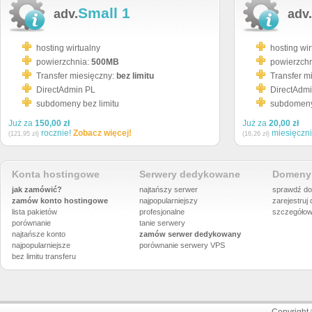
Small 1
adv.
adv.
hosting wirtualny
hosting wir
powierzchnia:
500MB
powierzch
Transfer miesięczny:
bez limitu
Transfer m
DirectAdmin PL
DirectAdm
subdomeny bez limitu
subdomeny 
Już za
150,00 zł
Już za
20,00 zł
rocznie!
Zobacz więcej!
miesięczn
(121,95 zł)
(16,26 zł)
Konta hostingowe
Serwery dedykowane
Domeny 
jak zamówić?
najtańszy serwer
sprawdź do
zamów konto hostingowe
najpopularniejszy
zarejestruj
lista pakietów
profesjonalne
szczegółow
porównanie
tanie serwery
najtańsze konto
zamów serwer dedykowany
najpopularniejsze
porównanie
serwery VPS
bez limitu transferu