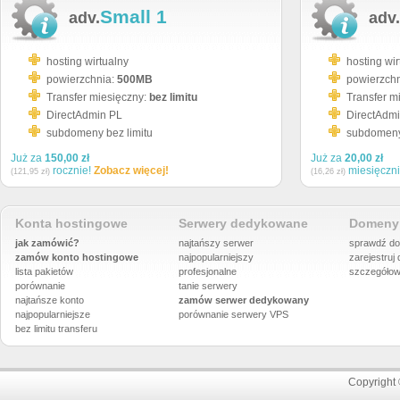
Small 1
adv.
adv.
hosting wirtualny
hosting wir
powierzchnia:
500MB
powierzch
Transfer miesięczny:
bez limitu
Transfer m
DirectAdmin PL
DirectAdm
subdomeny bez limitu
subdomeny 
Już za
150,00 zł
Już za
20,00 zł
rocznie!
Zobacz więcej!
miesięczn
(121,95 zł)
(16,26 zł)
Konta hostingowe
Serwery dedykowane
Domeny 
jak zamówić?
najtańszy serwer
sprawdź do
zamów konto hostingowe
najpopularniejszy
zarejestruj
lista pakietów
profesjonalne
szczegółow
porównanie
tanie serwery
najtańsze konto
zamów serwer dedykowany
najpopularniejsze
porównanie
serwery VPS
bez limitu transferu
Copyright