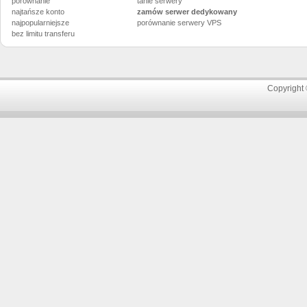
porównanie
tanie serwery
najtańsze konto
zamów serwer dedykowany
najpopularniejsze
porównanie
serwery VPS
bez limitu transferu
Copyright