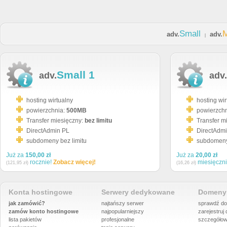
Small
adv.
adv.
|
Small 1
adv.
adv.
hosting wirtualny
hosting wir
powierzchnia:
500MB
powierzch
Transfer miesięczny:
bez limitu
Transfer m
DirectAdmin PL
DirectAdm
subdomeny bez limitu
subdomeny 
Już za
150,00 zł
Już za
20,00 zł
rocznie!
Zobacz więcej!
miesięczn
(121,95 zł)
(16,26 zł)
Konta hostingowe
Serwery dedykowane
Domeny 
jak zamówić?
najtańszy serwer
sprawdź do
zamów konto hostingowe
najpopularniejszy
zarejestruj
lista pakietów
profesjonalne
szczegółow