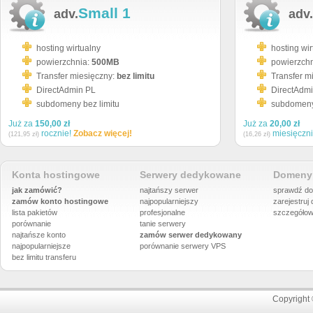
Small 1
adv.
adv.
hosting wirtualny
hosting wir
powierzchnia:
500MB
powierzch
Transfer miesięczny:
bez limitu
Transfer m
DirectAdmin PL
DirectAdm
subdomeny bez limitu
subdomeny 
Już za
150,00 zł
Już za
20,00 zł
rocznie!
Zobacz więcej!
miesięczn
(121,95 zł)
(16,26 zł)
Konta hostingowe
Serwery dedykowane
Domeny 
jak zamówić?
najtańszy serwer
sprawdź do
zamów konto hostingowe
najpopularniejszy
zarejestruj
lista pakietów
profesjonalne
szczegółow
porównanie
tanie serwery
najtańsze konto
zamów serwer dedykowany
najpopularniejsze
porównanie
serwery VPS
bez limitu transferu
Copyright