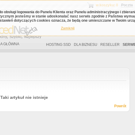
w koszyku: 0
Poczta
do obsługi logowania do Panelu Klienta oraz Panelu administracyjnego i zbiera
tycznym jesteśmy w stanie udoskonalać nasz serwis zgodnie z Państwa wyma
stawień dotyczących cookies oznacza, że będą one umieszczane w Twoim urząd
Zamknij
A GŁÓWNA
HOSTING SSD
DLA BIZNESU
RESELLER
SERWE
Taki artykuł nie istnieje
Powrót