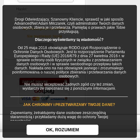
Hasło:
Drogi Odwiedzający, Szanowny Kliencie, sprawdź w jaki sposób
AdvancedNet Adam Milczarek, czyli administrator Twoich danych
osobowych, zbiera je i przetwarza. Pamiętaj o prawach jakie Tobie
Nie masz jeszcze konta?
przysługują.
Nie pamiętam hasla
Dlaczego wyświetlamy tą wiadomość?
Od 25 maja 2018 obowiązuje RODO czyli Rozporządzenie o
Ochronie Danych Osobowych. Jest to rozporządzenie Parlamentu
Europejskiego i Rady (UE) 2016/679 z dnia 27 kwietnia 2016 r. w
sprawie ochrony osób fizycznych w związku z przetwarzaniem
danych osobowych i w sprawie swobodnego przepływu takich
danych. Nakłada ono na nas obowiązek jasnego i zrozumiałego
Partnerzy
poinformowania o naszej polityce zbierania i przetwarzania danych
osobowych.
Nie musisz akceptować żadnych zgód czy też zmian,
wystarczy że zapoznasz się z poniższymi informacjami.
JAK CHRONIMY I PRZETWARZAMY TWOJE DANE?
Zapewniamy, żetraktujemy dane osobowe zeszczególną
starannością i przykładamy dużą wagę do ochrony Twojej
prywatności.
Twoje dane osobowe gromadzimy i przetwarzamy jako
OK, ROZUMIEM
Usługodawca (AdvancedNet Adam Milczarek) będący
jednocześnie Administratorem danych osobowych.