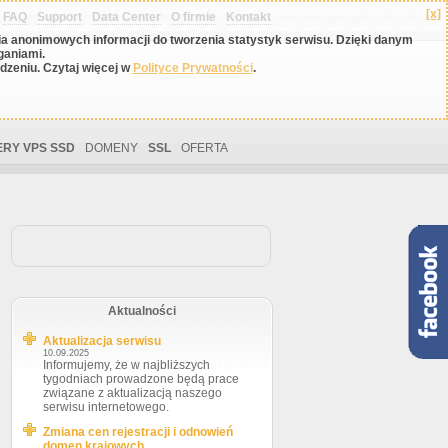
[x]
FAQ
Support
Data Center
O firmie
Kontakt
nia anonimowych informacji do tworzenia statystyk serwisu. Dzięki danym
ganiami.
zeniu. Czytaj więcej w
Polityce Prywatności
.
RY VPS SSD
DOMENY
SSL
OFERTA
Aktualności
Aktualizacja serwisu
10.09.2025
Informujemy, że w najbliższych
tygodniach prowadzone będą prace
związane z aktualizacją naszego
serwisu internetowego.
Zmiana cen rejestracji i odnowień
domen krajowych