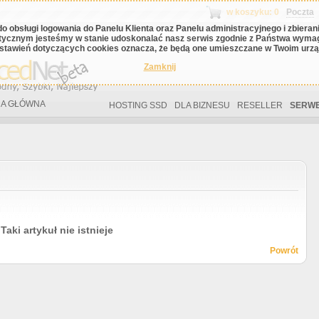
w koszyku: 0
Poczta
do obsługi logowania do Panelu Klienta oraz Panelu administracyjnego i zbiera
tycznym jesteśmy w stanie udoskonalać nasz serwis zgodnie z Państwa wyma
stawień dotyczących cookies oznacza, że będą one umieszczane w Twoim urząd
Zamknij
A GŁÓWNA
HOSTING SSD
DLA BIZNESU
RESELLER
SERWE
Taki artykuł nie istnieje
Powrót