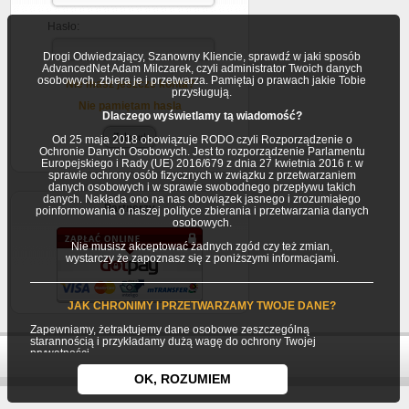
Hasło:
Drogi Odwiedzający, Szanowny Kliencie, sprawdź w jaki sposób
AdvancedNet Adam Milczarek, czyli administrator Twoich danych
osobowych, zbiera je i przetwarza. Pamiętaj o prawach jakie Tobie
Nie masz jeszcze konta?
przysługują.
Nie pamiętam hasla
Dlaczego wyświetlamy tą wiadomość?
Od 25 maja 2018 obowiązuje RODO czyli Rozporządzenie o
Ochronie Danych Osobowych. Jest to rozporządzenie Parlamentu
Europejskiego i Rady (UE) 2016/679 z dnia 27 kwietnia 2016 r. w
sprawie ochrony osób fizycznych w związku z przetwarzaniem
danych osobowych i w sprawie swobodnego przepływu takich
danych. Nakłada ono na nas obowiązek jasnego i zrozumiałego
Partnerzy
poinformowania o naszej polityce zbierania i przetwarzania danych
osobowych.
Nie musisz akceptować żadnych zgód czy też zmian,
wystarczy że zapoznasz się z poniższymi informacjami.
JAK CHRONIMY I PRZETWARZAMY TWOJE DANE?
Zapewniamy, żetraktujemy dane osobowe zeszczególną
starannością i przykładamy dużą wagę do ochrony Twojej
prywatności.
Twoje dane osobowe gromadzimy i przetwarzamy jako
OK, ROZUMIEM
Usługodawca (AdvancedNet Adam Milczarek) będący
jednocześnie Administratorem danych osobowych.