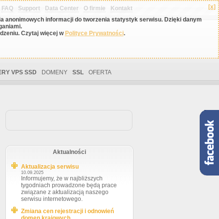
[x]
FAQ
Support
Data Center
O firmie
Kontakt
nia anonimowych informacji do tworzenia statystyk serwisu. Dzięki danym
ganiami.
zeniu. Czytaj więcej w
Polityce Prywatności
.
RY VPS SSD
DOMENY
SSL
OFERTA
Aktualności
Aktualizacja serwisu
10.09.2025
Informujemy, że w najbliższych
tygodniach prowadzone będą prace
związane z aktualizacją naszego
serwisu internetowego.
Zmiana cen rejestracji i odnowień
domen krajowych