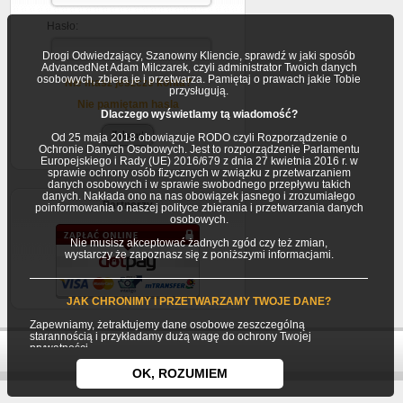
Hasło:
Drogi Odwiedzający, Szanowny Kliencie, sprawdź w jaki sposób
AdvancedNet Adam Milczarek, czyli administrator Twoich danych
osobowych, zbiera je i przetwarza. Pamiętaj o prawach jakie Tobie
Nie masz jeszcze konta?
przysługują.
Nie pamiętam hasla
Dlaczego wyświetlamy tą wiadomość?
Od 25 maja 2018 obowiązuje RODO czyli Rozporządzenie o
Ochronie Danych Osobowych. Jest to rozporządzenie Parlamentu
Europejskiego i Rady (UE) 2016/679 z dnia 27 kwietnia 2016 r. w
sprawie ochrony osób fizycznych w związku z przetwarzaniem
danych osobowych i w sprawie swobodnego przepływu takich
danych. Nakłada ono na nas obowiązek jasnego i zrozumiałego
Partnerzy
poinformowania o naszej polityce zbierania i przetwarzania danych
osobowych.
Nie musisz akceptować żadnych zgód czy też zmian,
wystarczy że zapoznasz się z poniższymi informacjami.
JAK CHRONIMY I PRZETWARZAMY TWOJE DANE?
Zapewniamy, żetraktujemy dane osobowe zeszczególną
starannością i przykładamy dużą wagę do ochrony Twojej
prywatności.
Twoje dane osobowe gromadzimy i przetwarzamy jako
OK, ROZUMIEM
Usługodawca (AdvancedNet Adam Milczarek) będący
jednocześnie Administratorem danych osobowych.