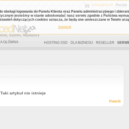
w koszyku: 0
Poczta
do obsługi logowania do Panelu Klienta oraz Panelu administracyjnego i zbiera
tycznym jesteśmy w stanie udoskonalać nasz serwis zgodnie z Państwa wyma
stawień dotyczących cookies oznacza, że będą one umieszczane w Twoim urząd
Zamknij
A GŁÓWNA
HOSTING SSD
DLA BIZNESU
RESELLER
SERWE
Taki artykuł nie istnieje
Powrót