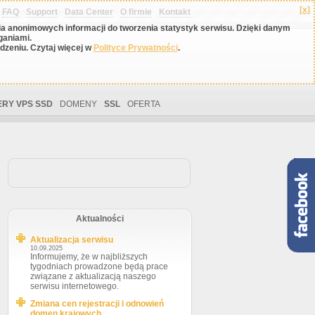
[x]
FAQ
Support
Data Center
O firmie
Kontakt
nia anonimowych informacji do tworzenia statystyk serwisu. Dzięki danym
ganiami.
zeniu. Czytaj więcej w
Polityce Prywatności
.
RY VPS SSD
DOMENY
SSL
OFERTA
Aktualności
Aktualizacja serwisu
10.09.2025
Informujemy, że w najbliższych
tygodniach prowadzone będą prace
związane z aktualizacją naszego
serwisu internetowego.
Zmiana cen rejestracji i odnowień
domen krajowych