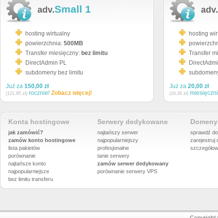
Small 1
adv.
adv.
hosting wirtualny
hosting wir
powierzchnia:
500MB
powierzch
Transfer miesięczny:
bez limitu
Transfer m
DirectAdmin PL
DirectAdm
subdomeny bez limitu
subdomeny 
Już za
150,00 zł
Już za
20,00 zł
rocznie!
Zobacz więcej!
miesięczn
(121,95 zł)
(16,26 zł)
Konta hostingowe
Serwery dedykowane
Domeny 
jak zamówić?
najtańszy serwer
sprawdź do
zamów konto hostingowe
najpopularniejszy
zarejestruj
lista pakietów
profesjonalne
szczegółow
porównanie
tanie serwery
najtańsze konto
zamów serwer dedykowany
najpopularniejsze
porównanie
serwery VPS
bez limitu transferu