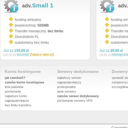
Small 1
adv.
adv.
hosting wirtualny
hosting wir
powierzchnia:
500MB
powierzch
Transfer miesięczny:
bez limitu
Transfer m
DirectAdmin PL
DirectAdm
subdomeny bez limitu
subdomeny 
Już za
150,00 zł
Już za
20,00 zł
rocznie!
Zobacz więcej!
miesięczn
(121,95 zł)
(16,26 zł)
Konta hostingowe
Serwery dedykowane
Domeny 
jak zamówić?
najtańszy serwer
sprawdź do
zamów konto hostingowe
najpopularniejszy
zarejestruj
lista pakietów
profesjonalne
szczegółow
porównanie
tanie serwery
najtańsze konto
zamów serwer dedykowany
najpopularniejsze
porównanie
serwery VPS
bez limitu transferu