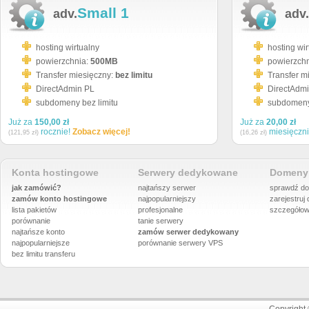
Small 1
adv.
adv.
hosting wirtualny
hosting wir
powierzchnia:
500MB
powierzch
Transfer miesięczny:
bez limitu
Transfer m
DirectAdmin PL
DirectAdm
subdomeny bez limitu
subdomeny 
Już za
150,00 zł
Już za
20,00 zł
rocznie!
Zobacz więcej!
miesięczn
(121,95 zł)
(16,26 zł)
Konta hostingowe
Serwery dedykowane
Domeny 
jak zamówić?
najtańszy serwer
sprawdź do
zamów konto hostingowe
najpopularniejszy
zarejestruj
lista pakietów
profesjonalne
szczegółow
porównanie
tanie serwery
najtańsze konto
zamów serwer dedykowany
najpopularniejsze
porównanie
serwery VPS
bez limitu transferu