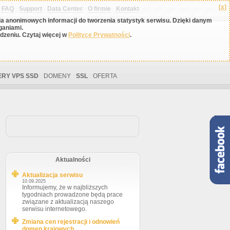
[x]
FAQ
Support
Data Center
O firmie
Kontakt
nia anonimowych informacji do tworzenia statystyk serwisu. Dzięki danym
ganiami.
zeniu. Czytaj więcej w
Polityce Prywatności
.
RY VPS SSD
DOMENY
SSL
OFERTA
Aktualności
Aktualizacja serwisu
10.09.2025
Informujemy, że w najbliższych
tygodniach prowadzone będą prace
związane z aktualizacją naszego
serwisu internetowego.
Zmiana cen rejestracji i odnowień
domen krajowych