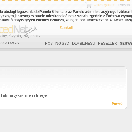
w koszyku: 0
Poczta
do obsługi logowania do Panelu Klienta oraz Panelu administracyjnego i zbiera
tycznym jesteśmy w stanie udoskonalać nasz serwis zgodnie z Państwa wyma
stawień dotyczących cookies oznacza, że będą one umieszczane w Twoim urząd
Zamknij
A GŁÓWNA
HOSTING SSD
DLA BIZNESU
RESELLER
SERWE
Taki artykuł nie istnieje
Powrót