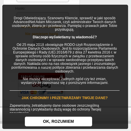
Hasło:
Drogi Odwiedzający, Szanowny Kliencie, sprawdź w jaki sposób
AdvancedNet Adam Milczarek, czyli administrator Twoich danych
osobowych, zbiera je i przetwarza. Pamiętaj o prawach jakie Tobie
Nie masz jeszcze konta?
przysługują.
Nie pamiętam hasla
Dlaczego wyświetlamy tą wiadomość?
Od 25 maja 2018 obowiązuje RODO czyli Rozporządzenie o
Ochronie Danych Osobowych. Jest to rozporządzenie Parlamentu
Europejskiego i Rady (UE) 2016/679 z dnia 27 kwietnia 2016 r. w
sprawie ochrony osób fizycznych w związku z przetwarzaniem
danych osobowych i w sprawie swobodnego przepływu takich
danych. Nakłada ono na nas obowiązek jasnego i zrozumiałego
Partnerzy
poinformowania o naszej polityce zbierania i przetwarzania danych
osobowych.
Nie musisz akceptować żadnych zgód czy też zmian,
wystarczy że zapoznasz się z poniższymi informacjami.
JAK CHRONIMY I PRZETWARZAMY TWOJE DANE?
Zapewniamy, żetraktujemy dane osobowe zeszczególną
starannością i przykładamy dużą wagę do ochrony Twojej
prywatności.
Twoje dane osobowe gromadzimy i przetwarzamy jako
OK, ROZUMIEM
Usługodawca (AdvancedNet Adam Milczarek) będący
jednocześnie Administratorem danych osobowych.