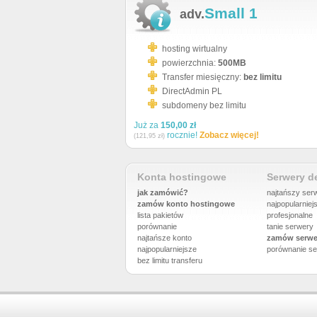
Small 1
adv.
hosting wirtualny
powierzchnia:
500MB
Transfer miesięczny:
bez limitu
DirectAdmin PL
subdomeny bez limitu
Już za
150,00 zł
rocznie!
Zobacz więcej!
(121,95 zł)
Konta hostingowe
Serwery 
jak zamówić?
najtańszy ser
zamów konto hostingowe
najpopularniej
lista pakietów
profesjonalne
porównanie
tanie serwery
najtańsze konto
zamów serwe
najpopularniejsze
porównanie
se
bez limitu transferu