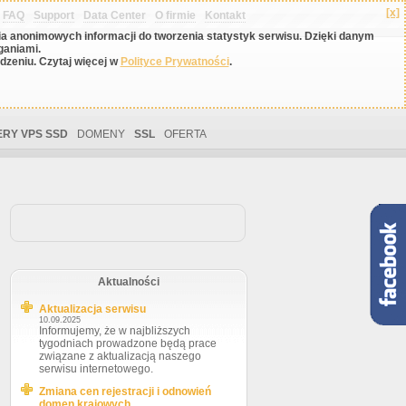
[x]
FAQ
Support
Data Center
O firmie
Kontakt
nia anonimowych informacji do tworzenia statystyk serwisu. Dzięki danym
ganiami.
zeniu. Czytaj więcej w
Polityce Prywatności
.
RY VPS SSD
DOMENY
SSL
OFERTA
Aktualności
Aktualizacja serwisu
10.09.2025
Informujemy, że w najbliższych
tygodniach prowadzone będą prace
związane z aktualizacją naszego
serwisu internetowego.
Zmiana cen rejestracji i odnowień
domen krajowych