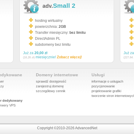
Small 2
adv.
hosting wirtualny
powierzchnia:
2GB
Transfer miesięczny:
bez limitu
DirectAdmin PL
subdomeny bez limitu
Już za
20,00 zł
Już z
miesięcznie!
Zobacz więcej!
(16,26 zł)
(227,64 
dedykowane
Domeny internetowe
Usługi
wer
sprawdź dostępność
informacje o usługach
szy
zarejestruj domenę
pozycjonowanie
szczegółowy cennik
projektowanie grafiki
tworzenie stron internetowyc
r dedykowany
rwery VPS
Copyright ©2010-2026 AdvancedNet