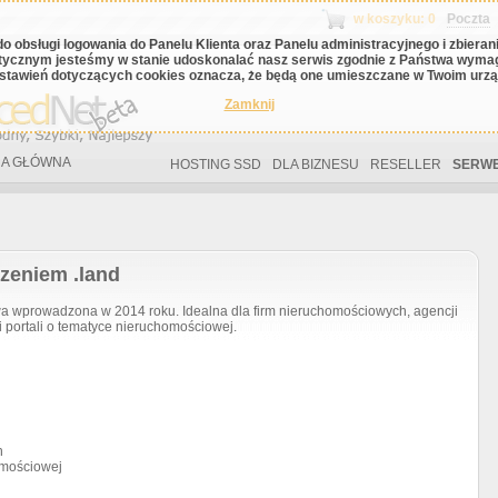
w koszyku: 0
Poczta
do obsługi logowania do Panelu Klienta oraz Panelu administracyjnego i zbiera
tycznym jesteśmy w stanie udoskonalać nasz serwis zgodnie z Państwa wyma
stawień dotyczących cookies oznacza, że będą one umieszczane w Twoim urząd
Zamknij
A GŁÓWNA
HOSTING SSD
DLA BIZNESU
RESELLER
SERWE
zeniem .land
wprowadzona w 2014 roku. Idealna dla firm nieruchomościowych, agencji
 portali o tematyce nieruchomościowej.
h
omościowej