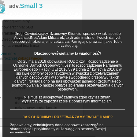
Small 3
adv.
hosting wirtualny
powierzchnia:
5GB
Transfer miesięczny:
bez limitu
Drogi Odwiedzający, Szanowny Kliencie, sprawdź w jaki sposób
AdvancedNet Adam Milczarek, czyli administrator Twoich danych
DirectAdmin PL
osobowych, zbiera je i przetwarza. Pamiętaj o prawach jakie Tobie
konta e-mail bez limitu
przysługują.
Dlaczego wyświetlamy tą wiadomość?
a
280,00 zł
rocznie!
Zobacz więcej!
zł)
Od 25 maja 2018 obowiązuje RODO czyli Rozporządzenie o
Ochronie Danych Osobowych. Jest to rozporządzenie Parlamentu
Europejskiego i Rady (UE) 2016/679 z dnia 27 kwietnia 2016 r. w
sprawie ochrony osób fizycznych w związku z przetwarzaniem
Pozostałe
danych osobowych i w sprawie swobodnego przepływu takich
danych. Nakłada ono na nas obowiązek jasnego i zrozumiałego
faq
poinformowania o naszej polityce zbierania i przetwarzania danych
support
osobowych.
Nie musisz akceptować żadnych zgód czy też zmian,
h
regulamin usług
wystarczy że zapoznasz się z poniższymi informacjami.
data center
polityka prywatności
kontakt
JAK CHRONIMY I PRZETWARZAMY TWOJE DANE?
Zapewniamy, żetraktujemy dane osobowe zeszczególną
starannością i przykładamy dużą wagę do ochrony Twojej
prywatności.