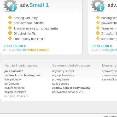
Small 1
adv.
adv.
hosting wirtualny
hosting wir
powierzchnia:
500MB
powierzch
Transfer miesięczny:
bez limitu
Transfer m
DirectAdmin PL
DirectAdm
subdomeny bez limitu
subdomeny 
Już za
150,00 zł
Już za
20,00 zł
rocznie!
Zobacz więcej!
miesięczn
(121,95 zł)
(16,26 zł)
Konta hostingowe
Serwery dedykowane
Domeny 
jak zamówić?
najtańszy serwer
sprawdź do
zamów konto hostingowe
najpopularniejszy
zarejestruj
lista pakietów
profesjonalne
szczegółow
porównanie
tanie serwery
najtańsze konto
zamów serwer dedykowany
najpopularniejsze
porównanie
serwery VPS
bez limitu transferu