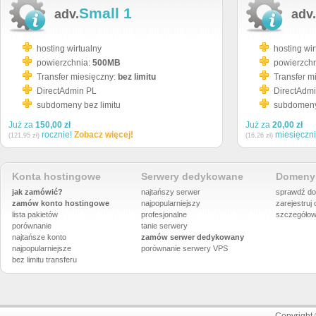
Small 1
adv.
adv.
hosting wirtualny
hosting wir
powierzchnia:
500MB
powierzch
Transfer miesięczny:
bez limitu
Transfer m
DirectAdmin PL
DirectAdm
subdomeny bez limitu
subdomeny 
Już za
150,00 zł
Już za
20,00 zł
rocznie!
Zobacz więcej!
miesięczn
(121,95 zł)
(16,26 zł)
Konta hostingowe
Serwery dedykowane
Domeny 
jak zamówić?
najtańszy serwer
sprawdź do
zamów konto hostingowe
najpopularniejszy
zarejestruj
lista pakietów
profesjonalne
szczegółow
porównanie
tanie serwery
najtańsze konto
zamów serwer dedykowany
najpopularniejsze
porównanie
serwery VPS
bez limitu transferu