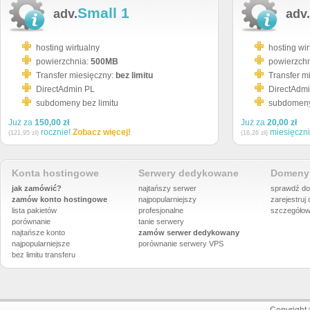
Small 1
adv.
adv.
hosting wirtualny
hosting wir
powierzchnia:
500MB
powierzch
Transfer miesięczny:
bez limitu
Transfer m
DirectAdmin PL
DirectAdm
subdomeny bez limitu
subdomeny 
Już za
150,00 zł
Już za
20,00 zł
rocznie!
Zobacz więcej!
miesięczn
(121,95 zł)
(16,26 zł)
Konta hostingowe
Serwery dedykowane
Domeny 
jak zamówić?
najtańszy serwer
sprawdź do
zamów konto hostingowe
najpopularniejszy
zarejestruj
lista pakietów
profesjonalne
szczegółow
porównanie
tanie serwery
najtańsze konto
zamów serwer dedykowany
najpopularniejsze
porównanie
serwery VPS
bez limitu transferu