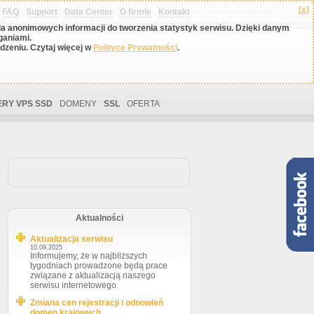
[x]
FAQ
Support
Data Center
O firmie
Kontakt
nia anonimowych informacji do tworzenia statystyk serwisu. Dzięki danym
ganiami.
zeniu. Czytaj więcej w
Polityce Prywatności
.
RY VPS SSD
DOMENY
SSL
OFERTA
Aktualności
Aktualizacja serwisu
10.09.2025
Informujemy, że w najbliższych
tygodniach prowadzone będą prace
związane z aktualizacją naszego
serwisu internetowego.
Zmiana cen rejestracji i odnowień
domen krajowych