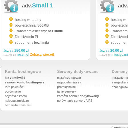
Small 1
adv.
adv.
hosting wirtualny
hosting wir
powierzchnia:
500MB
powierzch
Transfer miesięczny:
bez limitu
Transfer m
DirectAdmin PL
DirectAdm
subdomeny bez limitu
subdomeny 
Już za
150,00 zł
Już za
20,00 zł
rocznie!
Zobacz więcej!
miesięczn
(121,95 zł)
(16,26 zł)
Konta hostingowe
Serwery dedykowane
Domeny 
jak zamówić?
najtańszy serwer
sprawdź do
zamów konto hostingowe
najpopularniejszy
zarejestruj
lista pakietów
profesjonalne
szczegółow
porównanie
tanie serwery
najtańsze konto
zamów serwer dedykowany
najpopularniejsze
porównanie
serwery VPS
bez limitu transferu