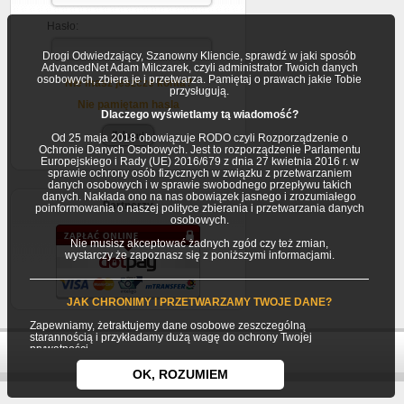
Hasło:
Drogi Odwiedzający, Szanowny Kliencie, sprawdź w jaki sposób
AdvancedNet Adam Milczarek, czyli administrator Twoich danych
osobowych, zbiera je i przetwarza. Pamiętaj o prawach jakie Tobie
Nie masz jeszcze konta?
przysługują.
Nie pamiętam hasla
Dlaczego wyświetlamy tą wiadomość?
Od 25 maja 2018 obowiązuje RODO czyli Rozporządzenie o
Ochronie Danych Osobowych. Jest to rozporządzenie Parlamentu
Europejskiego i Rady (UE) 2016/679 z dnia 27 kwietnia 2016 r. w
sprawie ochrony osób fizycznych w związku z przetwarzaniem
danych osobowych i w sprawie swobodnego przepływu takich
danych. Nakłada ono na nas obowiązek jasnego i zrozumiałego
Partnerzy
poinformowania o naszej polityce zbierania i przetwarzania danych
osobowych.
Nie musisz akceptować żadnych zgód czy też zmian,
wystarczy że zapoznasz się z poniższymi informacjami.
JAK CHRONIMY I PRZETWARZAMY TWOJE DANE?
Zapewniamy, żetraktujemy dane osobowe zeszczególną
starannością i przykładamy dużą wagę do ochrony Twojej
prywatności.
Twoje dane osobowe gromadzimy i przetwarzamy jako
OK, ROZUMIEM
Usługodawca (AdvancedNet Adam Milczarek) będący
jednocześnie Administratorem danych osobowych.