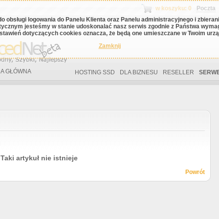
w koszyku: 0
Poczta
do obsługi logowania do Panelu Klienta oraz Panelu administracyjnego i zbiera
tycznym jesteśmy w stanie udoskonalać nasz serwis zgodnie z Państwa wyma
stawień dotyczących cookies oznacza, że będą one umieszczane w Twoim urząd
Zamknij
A GŁÓWNA
HOSTING SSD
DLA BIZNESU
RESELLER
SERWE
Taki artykuł nie istnieje
Powrót