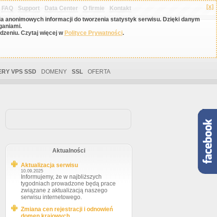
[x]
FAQ
Support
Data Center
O firmie
Kontakt
nia anonimowych informacji do tworzenia statystyk serwisu. Dzięki danym
ganiami.
zeniu. Czytaj więcej w
Polityce Prywatności
.
RY VPS SSD
DOMENY
SSL
OFERTA
Aktualności
Aktualizacja serwisu
10.09.2025
Informujemy, że w najbliższych
tygodniach prowadzone będą prace
związane z aktualizacją naszego
serwisu internetowego.
Zmiana cen rejestracji i odnowień
domen krajowych