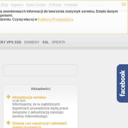
[x]
FAQ
Support
Data Center
O firmie
Kontakt
nia anonimowych informacji do tworzenia statystyk serwisu. Dzięki danym
ganiami.
zeniu. Czytaj więcej w
Polityce Prywatności
.
RY VPS SSD
DOMENY
SSL
OFERTA
Aktualności
Aktualizacja serwisu
10.09.2025
Informujemy, że w najbliższych
tygodniach prowadzone będą prace
związane z aktualizacją naszego
serwisu internetowego.
Zmiana cen rejestracji i odnowień
domen krajowych