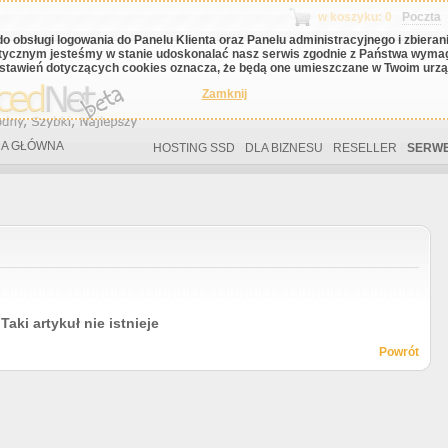
w koszyku: 0
Poczta
do obsługi logowania do Panelu Klienta oraz Panelu administracyjnego i zbiera
tycznym jesteśmy w stanie udoskonalać nasz serwis zgodnie z Państwa wyma
stawień dotyczących cookies oznacza, że będą one umieszczane w Twoim urząd
Zamknij
A GŁÓWNA
HOSTING SSD
DLA BIZNESU
RESELLER
SERWE
Taki artykuł nie istnieje
Powrót