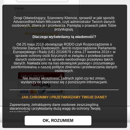
Hasło:
Drogi Odwiedzający, Szanowny Kliencie, sprawdź w jaki sposób
AdvancedNet Adam Milczarek, czyli administrator Twoich danych
osobowych, zbiera je i przetwarza. Pamiętaj o prawach jakie Tobie
Nie masz jeszcze konta?
przysługują.
Nie pamiętam hasla
Dlaczego wyświetlamy tą wiadomość?
Od 25 maja 2018 obowiązuje RODO czyli Rozporządzenie o
Ochronie Danych Osobowych. Jest to rozporządzenie Parlamentu
Europejskiego i Rady (UE) 2016/679 z dnia 27 kwietnia 2016 r. w
sprawie ochrony osób fizycznych w związku z przetwarzaniem
danych osobowych i w sprawie swobodnego przepływu takich
danych. Nakłada ono na nas obowiązek jasnego i zrozumiałego
Partnerzy
poinformowania o naszej polityce zbierania i przetwarzania danych
osobowych.
Nie musisz akceptować żadnych zgód czy też zmian,
wystarczy że zapoznasz się z poniższymi informacjami.
JAK CHRONIMY I PRZETWARZAMY TWOJE DANE?
Zapewniamy, żetraktujemy dane osobowe zeszczególną
starannością i przykładamy dużą wagę do ochrony Twojej
prywatności.
Twoje dane osobowe gromadzimy i przetwarzamy jako
OK, ROZUMIEM
Usługodawca (AdvancedNet Adam Milczarek) będący
jednocześnie Administratorem danych osobowych.