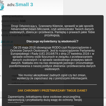
Small 3
adv.
hosting wirtualny
powierzchnia:
5GB
Transfer miesięczny:
bez limitu
Drogi Odwiedzający, Szanowny Kliencie, sprawdź w jaki sposób
AdvancedNet Adam Milczarek, czyli administrator Twoich danych
DirectAdmin PL
osobowych, zbiera je i przetwarza. Pamiętaj o prawach jakie Tobie
konta e-mail bez limitu
przysługują.
Dlaczego wyświetlamy tą wiadomość?
a
280,00 zł
rocznie!
Zobacz więcej!
zł)
Od 25 maja 2018 obowiązuje RODO czyli Rozporządzenie o
Ochronie Danych Osobowych. Jest to rozporządzenie Parlamentu
Europejskiego i Rady (UE) 2016/679 z dnia 27 kwietnia 2016 r. w
sprawie ochrony osób fizycznych w związku z przetwarzaniem
Pozostałe
danych osobowych i w sprawie swobodnego przepływu takich
danych. Nakłada ono na nas obowiązek jasnego i zrozumiałego
faq
poinformowania o naszej polityce zbierania i przetwarzania danych
support
osobowych.
Nie musisz akceptować żadnych zgód czy też zmian,
h
regulamin usług
wystarczy że zapoznasz się z poniższymi informacjami.
data center
polityka prywatności
kontakt
JAK CHRONIMY I PRZETWARZAMY TWOJE DANE?
Zapewniamy, żetraktujemy dane osobowe zeszczególną
starannością i przykładamy dużą wagę do ochrony Twojej
prywatności.