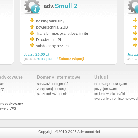
Small 2
adv.
hosting wirtualny
powierzchnia:
2GB
Transfer miesięczny:
bez limitu
DirectAdmin PL
subdomeny bez limitu
Już za
20,00 zł
Już z
miesięcznie!
Zobacz więcej!
(16,26 zł)
(227,64 
dedykowane
Domeny internetowe
Usługi
wer
sprawdź dostępność
informacje o usługach
szy
zarejestruj domenę
pozycjonowanie
szczegółowy cennik
projektowanie grafiki
tworzenie stron internetowyc
r dedykowany
rwery VPS
Copyright ©2010-2026 AdvancedNet