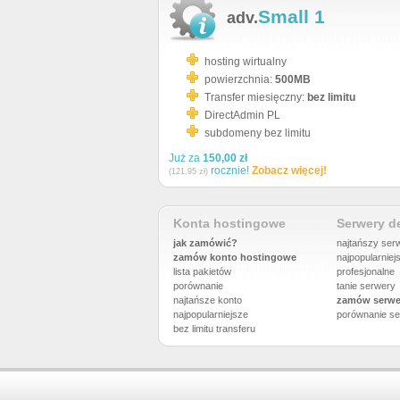
Small 1
adv.
hosting wirtualny
powierzchnia:
500MB
Transfer miesięczny:
bez limitu
DirectAdmin PL
subdomeny bez limitu
Już za
150,00 zł
rocznie!
Zobacz więcej!
(121,95 zł)
Konta hostingowe
Serwery 
jak zamówić?
najtańszy ser
zamów konto hostingowe
najpopularniej
lista pakietów
profesjonalne
porównanie
tanie serwery
najtańsze konto
zamów serwe
najpopularniejsze
porównanie
se
bez limitu transferu