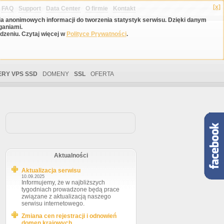
[x]
FAQ
Support
Data Center
O firmie
Kontakt
nia anonimowych informacji do tworzenia statystyk serwisu. Dzięki danym
ganiami.
zeniu. Czytaj więcej w
Polityce Prywatności
.
RY VPS SSD
DOMENY
SSL
OFERTA
Aktualności
Aktualizacja serwisu
10.09.2025
Informujemy, że w najbliższych
tygodniach prowadzone będą prace
związane z aktualizacją naszego
serwisu internetowego.
Zmiana cen rejestracji i odnowień
domen krajowych