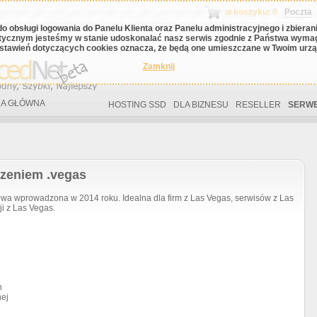
w koszyku: 0
Poczta
do obsługi logowania do Panelu Klienta oraz Panelu administracyjnego i zbiera
tycznym jesteśmy w stanie udoskonalać nasz serwis zgodnie z Państwa wyma
stawień dotyczących cookies oznacza, że będą one umieszczane w Twoim urząd
Zamknij
A GŁÓWNA
HOSTING SSD
DLA BIZNESU
RESELLER
SERWE
rzeniem .vegas
 wprowadzona w 2014 roku. Idealna dla firm z Las Vegas, serwisów z Las
ji z Las Vegas.
h
nej