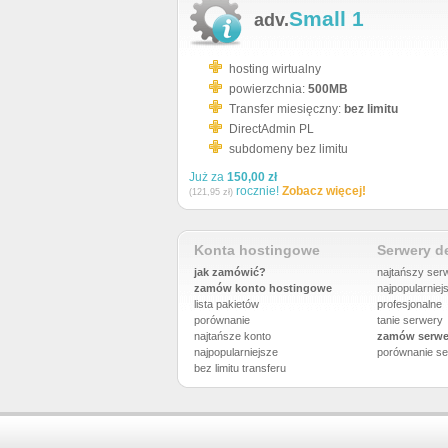
Small 1
adv.
hosting wirtualny
powierzchnia:
500MB
Transfer miesięczny:
bez limitu
DirectAdmin PL
subdomeny bez limitu
Już za
150,00 zł
rocznie!
Zobacz więcej!
(121,95 zł)
Konta hostingowe
Serwery 
jak zamówić?
najtańszy ser
zamów konto hostingowe
najpopularniej
lista pakietów
profesjonalne
porównanie
tanie serwery
najtańsze konto
zamów serwe
najpopularniejsze
porównanie
se
bez limitu transferu