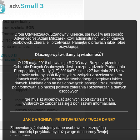
Small 3
adv.
hosting wirtualny
powierzchnia:
5GB
Transfer miesięczny:
bez limitu
Drogi Odwiedzający, Szanowny Kliencie, sprawdź w jaki sposób
AdvancedNet Adam Milczarek, czyli administrator Twoich danych
DirectAdmin PL
osobowych, zbiera je i przetwarza. Pamiętaj o prawach jakie Tobie
konta e-mail bez limitu
przysługują.
Dlaczego wyświetlamy tą wiadomość?
a
280,00 zł
rocznie!
Zobacz więcej!
zł)
Od 25 maja 2018 obowiązuje RODO czyli Rozporządzenie o
Ochronie Danych Osobowych. Jest to rozporządzenie Parlamentu
Europejskiego i Rady (UE) 2016/679 z dnia 27 kwietnia 2016 r. w
sprawie ochrony osób fizycznych w związku z przetwarzaniem
Pozostałe
danych osobowych i w sprawie swobodnego przepływu takich
danych. Nakłada ono na nas obowiązek jasnego i zrozumiałego
faq
poinformowania o naszej polityce zbierania i przetwarzania danych
support
osobowych.
Nie musisz akceptować żadnych zgód czy też zmian,
h
regulamin usług
wystarczy że zapoznasz się z poniższymi informacjami.
data center
polityka prywatności
kontakt
JAK CHRONIMY I PRZETWARZAMY TWOJE DANE?
Zapewniamy, żetraktujemy dane osobowe zeszczególną
starannością i przykładamy dużą wagę do ochrony Twojej
prywatności.