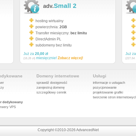
Small 2
adv.
hosting wirtualny
powierzchnia:
2GB
Transfer miesięczny:
bez limitu
DirectAdmin PL
subdomeny bez limitu
Już za
20,00 zł
Już z
miesięcznie!
Zobacz więcej!
(16,26 zł)
(227,64 
dedykowane
Domeny internetowe
Usługi
wer
sprawdź dostępność
informacje o usługach
szy
zarejestruj domenę
pozycjonowanie
szczegółowy cennik
projektowanie grafiki
tworzenie stron internetowyc
r dedykowany
rwery VPS
Copyright ©2010-2026 AdvancedNet