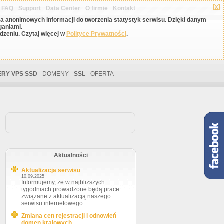
[x]
FAQ
Support
Data Center
O firmie
Kontakt
nia anonimowych informacji do tworzenia statystyk serwisu. Dzięki danym
ganiami.
zeniu. Czytaj więcej w
Polityce Prywatności
.
RY VPS SSD
DOMENY
SSL
OFERTA
Aktualności
Aktualizacja serwisu
10.09.2025
Informujemy, że w najbliższych
tygodniach prowadzone będą prace
związane z aktualizacją naszego
serwisu internetowego.
Zmiana cen rejestracji i odnowień
domen krajowych