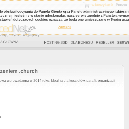
w koszyku: 0
Poczta
do obsługi logowania do Panelu Klienta oraz Panelu administracyjnego i zbiera
tycznym jesteśmy w stanie udoskonalać nasz serwis zgodnie z Państwa wyma
stawień dotyczących cookies oznacza, że będą one umieszczane w Twoim urząd
Zamknij
A GŁÓWNA
HOSTING SSD
DLA BIZNESU
RESELLER
SERWE
rzeniem .church
 wprowadzona w 2014 roku. Idealna dla kościołów, parafii, organizacji
h