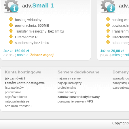
Small 1
adv.
adv.
hosting wirtualny
hosting wir
powierzchnia:
500MB
powierzch
Transfer miesięczny:
bez limitu
Transfer m
DirectAdmin PL
DirectAdm
subdomeny bez limitu
subdomeny 
Już za
150,00 zł
Już za
20,00 zł
rocznie!
Zobacz więcej!
miesięczn
(121,95 zł)
(16,26 zł)
Konta hostingowe
Serwery dedykowane
Domeny 
jak zamówić?
najtańszy serwer
sprawdź do
zamów konto hostingowe
najpopularniejszy
zarejestruj
lista pakietów
profesjonalne
szczegółow
porównanie
tanie serwery
najtańsze konto
zamów serwer dedykowany
najpopularniejsze
porównanie
serwery VPS
bez limitu transferu
Copyright