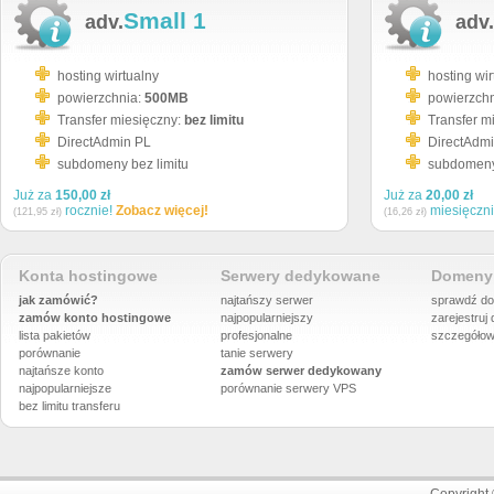
Small 1
adv.
adv.
hosting wirtualny
hosting wir
powierzchnia:
500MB
powierzch
Transfer miesięczny:
bez limitu
Transfer m
DirectAdmin PL
DirectAdm
subdomeny bez limitu
subdomeny 
Już za
150,00 zł
Już za
20,00 zł
rocznie!
Zobacz więcej!
miesięczn
(121,95 zł)
(16,26 zł)
Konta hostingowe
Serwery dedykowane
Domeny 
jak zamówić?
najtańszy serwer
sprawdź do
zamów konto hostingowe
najpopularniejszy
zarejestruj
lista pakietów
profesjonalne
szczegółow
porównanie
tanie serwery
najtańsze konto
zamów serwer dedykowany
najpopularniejsze
porównanie
serwery VPS
bez limitu transferu