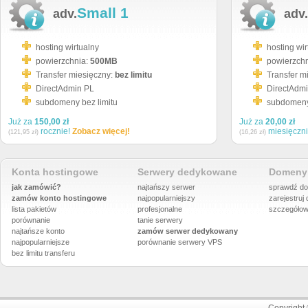
Small 1
adv.
adv.
hosting wirtualny
hosting wir
powierzchnia:
500MB
powierzch
Transfer miesięczny:
bez limitu
Transfer m
DirectAdmin PL
DirectAdm
subdomeny bez limitu
subdomeny 
Już za
150,00 zł
Już za
20,00 zł
rocznie!
Zobacz więcej!
miesięczn
(121,95 zł)
(16,26 zł)
Konta hostingowe
Serwery dedykowane
Domeny 
jak zamówić?
najtańszy serwer
sprawdź do
zamów konto hostingowe
najpopularniejszy
zarejestruj
lista pakietów
profesjonalne
szczegółow
porównanie
tanie serwery
najtańsze konto
zamów serwer dedykowany
najpopularniejsze
porównanie
serwery VPS
bez limitu transferu